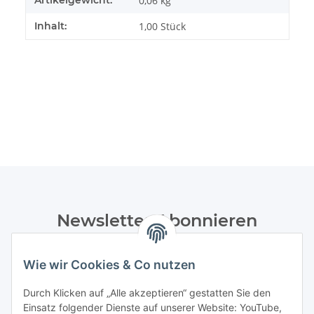
Artikelgewicht:
0,06
kg
Inhalt:
1,00 Stück
Newsletter Abonnieren
Bitte senden Sie mir entsprechend Ihrer
Datenschutzerklärung
regelmäßig und jederzeit widerruflich
Wie wir Cookies & Co nutzen
Informationen zu Ihrem Produktsortiment per E-Mail zu.
Durch Klicken auf „Alle akzeptieren“ gestatten Sie den
Einsatz folgender Dienste auf unserer Website: YouTube,
Abonnieren