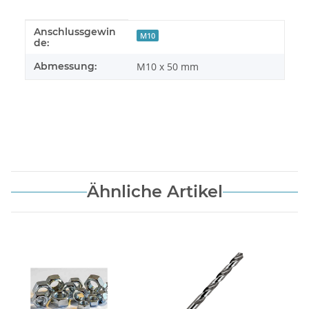
Anschlussgewin
Produkteigenschaft
Wert
M10
de:
Abmessung:
M10 x 50 mm
Ähnliche Artikel