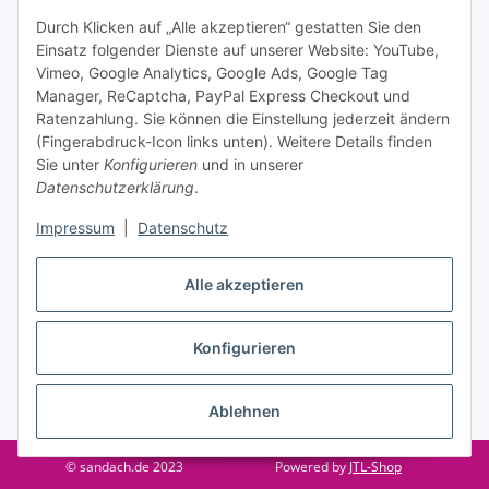
Informationen zu Ihrem Produktsortiment per E-Mail zu.
Durch Klicken auf „Alle akzeptieren“ gestatten Sie den
Einsatz folgender Dienste auf unserer Website: YouTube,
Abonnieren
Vimeo, Google Analytics, Google Ads, Google Tag
Manager, ReCaptcha, PayPal Express Checkout und
Ratenzahlung. Sie können die Einstellung jederzeit ändern
Informationen
(Fingerabdruck-Icon links unten). Weitere Details finden
Sie unter
Konfigurieren
und in unserer
Datenschutzerklärung
.
Gesetzliche Informationen
Impressum
|
Datenschutz
Alle akzeptieren
Vertrag widerrufen
Konfigurieren
Ablehnen
* Alle Preise inkl. gesetzlicher USt., zzgl.
Versand
© sandach.de 2023
Powered by
JTL-Shop