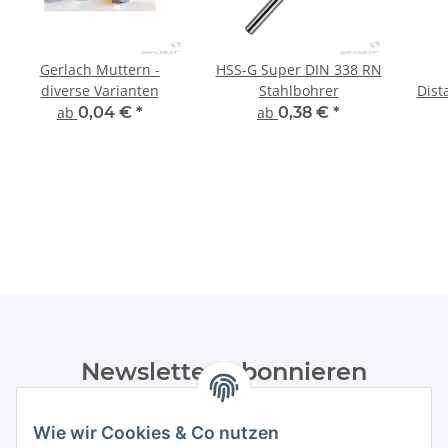
Gerlach Muttern -
HSS-G Super DIN 338 RN
diverse Varianten
Stahlbohrer
Dist
ab
0,04 €
*
ab
0,38 €
*
Newsletter Abonnieren
Bitte senden Sie mir entsprechend Ihrer
Wie wir Cookies & Co nutzen
Datenschutzerklärung
regelmäßig und jederzeit widerruflich