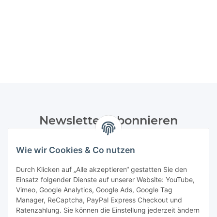
Newsletter Abonnieren
Bitte senden Sie mir entsprechend Ihrer
Wie wir Cookies & Co nutzen
Datenschutzerklärung
regelmäßig und jederzeit widerruflich
Informationen zu Ihrem Produktsortiment per E-Mail zu.
Durch Klicken auf „Alle akzeptieren“ gestatten Sie den
Einsatz folgender Dienste auf unserer Website: YouTube,
Abonnieren
Vimeo, Google Analytics, Google Ads, Google Tag
Manager, ReCaptcha, PayPal Express Checkout und
Ratenzahlung. Sie können die Einstellung jederzeit ändern
Informationen