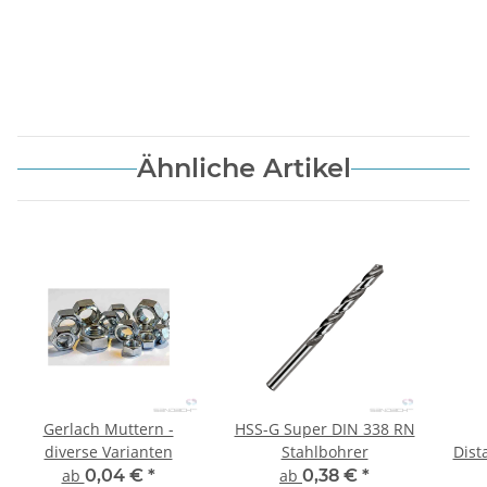
Ähnliche Artikel
Gerlach Muttern -
HSS-G Super DIN 338 RN
diverse Varianten
Stahlbohrer
Dist
ab
0,04 €
*
ab
0,38 €
*