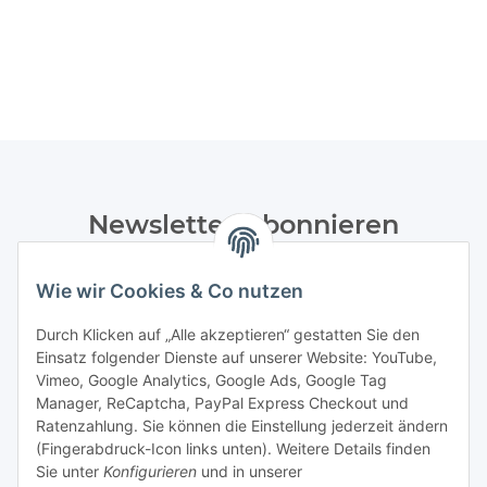
Newsletter Abonnieren
Bitte senden Sie mir entsprechend Ihrer
Wie wir Cookies & Co nutzen
Datenschutzerklärung
regelmäßig und jederzeit widerruflich
Informationen zu Ihrem Produktsortiment per E-Mail zu.
Durch Klicken auf „Alle akzeptieren“ gestatten Sie den
Einsatz folgender Dienste auf unserer Website: YouTube,
Abonnieren
Vimeo, Google Analytics, Google Ads, Google Tag
Manager, ReCaptcha, PayPal Express Checkout und
Ratenzahlung. Sie können die Einstellung jederzeit ändern
Informationen
(Fingerabdruck-Icon links unten). Weitere Details finden
Sie unter
Konfigurieren
und in unserer