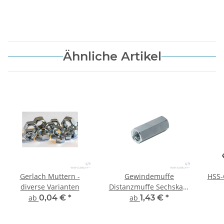
Ähnliche Artikel
Gerlach Muttern -
Gewindemuffe
HSS-
diverse Varianten
Distanzmuffe Sechskant
- 10 Stück
ab
0,04 €
*
ab
1,43 €
*