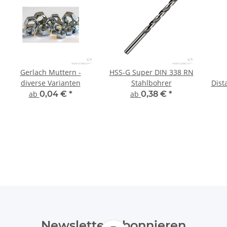
Gerlach Muttern -
HSS-G Super DIN 338 RN
diverse Varianten
Stahlbohrer
Dist
ab
0,04 €
*
ab
0,38 €
*
Newsletter Abonnieren