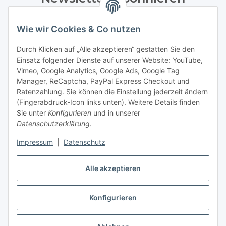
Bitte senden Sie mir entsprechend Ihrer
Wie wir Cookies & Co nutzen
Datenschutzerklärung
regelmäßig und jederzeit widerruflich
Informationen zu Ihrem Produktsortiment per E-Mail zu.
Durch Klicken auf „Alle akzeptieren“ gestatten Sie den
Einsatz folgender Dienste auf unserer Website: YouTube,
Abonnieren
Vimeo, Google Analytics, Google Ads, Google Tag
Manager, ReCaptcha, PayPal Express Checkout und
Ratenzahlung. Sie können die Einstellung jederzeit ändern
Informationen
(Fingerabdruck-Icon links unten). Weitere Details finden
Sie unter
Konfigurieren
und in unserer
Datenschutzerklärung
.
Gesetzliche Informationen
Impressum
|
Datenschutz
Alle akzeptieren
Vertrag widerrufen
Konfigurieren