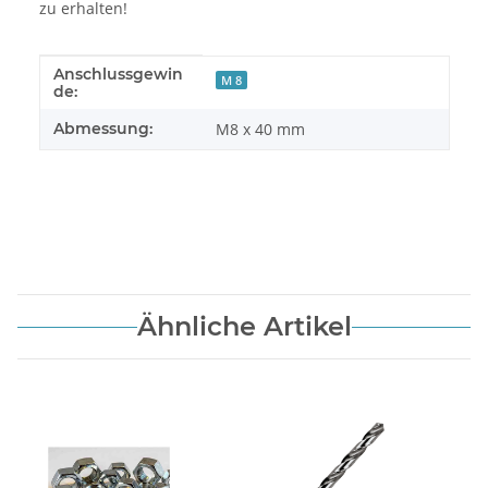
zu erhalten!
Anschlussgewin
Produkteigenschaft
Wert
M 8
de:
Abmessung:
M8 x 40 mm
Ähnliche Artikel