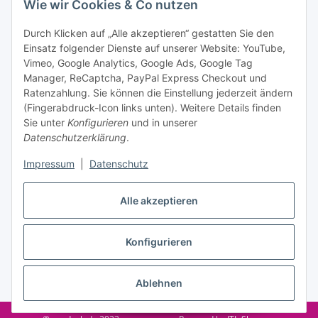
Wie wir Cookies & Co nutzen
Datenschutzerklärung
regelmäßig und jederzeit widerruflich
Informationen zu Ihrem Produktsortiment per E-Mail zu.
Durch Klicken auf „Alle akzeptieren“ gestatten Sie den
Einsatz folgender Dienste auf unserer Website: YouTube,
Abonnieren
Vimeo, Google Analytics, Google Ads, Google Tag
Manager, ReCaptcha, PayPal Express Checkout und
Ratenzahlung. Sie können die Einstellung jederzeit ändern
Informationen
(Fingerabdruck-Icon links unten). Weitere Details finden
Sie unter
Konfigurieren
und in unserer
Datenschutzerklärung
.
Gesetzliche Informationen
Impressum
|
Datenschutz
Alle akzeptieren
Vertrag widerrufen
Konfigurieren
Ablehnen
* Alle Preise inkl. gesetzlicher USt., zzgl.
Versand