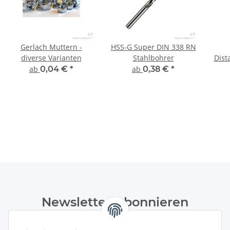
Gerlach Muttern -
HSS-G Super DIN 338 RN
diverse Varianten
Stahlbohrer
Dist
ab
0,04 €
*
ab
0,38 €
*
Newsletter Abonnieren
Bitte senden Sie mir entsprechend Ihrer