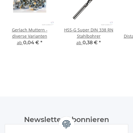
Gerlach Muttern -
HSS-G Super DIN 338 RN
diverse Varianten
Stahlbohrer
Dist
ab
0,04 €
*
ab
0,38 €
*
Newsletter Abonnieren
Bitte senden Sie mir entsprechend Ihrer