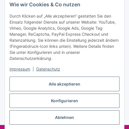
Wie wir Cookies & Co nutzen
Datenschutzerklärung
regelmäßig und jederzeit widerruflich
Informationen zu Ihrem Produktsortiment per E-Mail zu.
Durch Klicken auf „Alle akzeptieren“ gestatten Sie den
Einsatz folgender Dienste auf unserer Website: YouTube,
Abonnieren
Vimeo, Google Analytics, Google Ads, Google Tag
Manager, ReCaptcha, PayPal Express Checkout und
Ratenzahlung. Sie können die Einstellung jederzeit ändern
Informationen
(Fingerabdruck-Icon links unten). Weitere Details finden
Sie unter
Konfigurieren
und in unserer
Datenschutzerklärung
.
Gesetzliche Informationen
Impressum
|
Datenschutz
Alle akzeptieren
Vertrag widerrufen
Konfigurieren
Ablehnen
* Alle Preise inkl. gesetzlicher USt., zzgl.
Versand