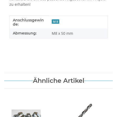
zu erhalten!
Anschlussgewin
Produkteigenschaft
Wert
M 8
de:
Abmessung:
M8 x 50 mm
Ähnliche Artikel