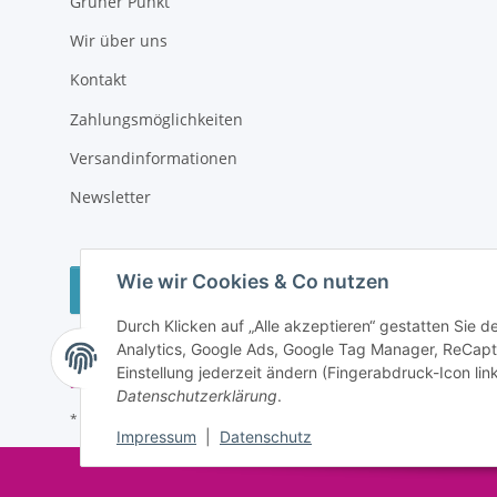
Grüner Punkt
Wir über uns
Kontakt
Zahlungsmöglichkeiten
Versandinformationen
Newsletter
Wie wir Cookies & Co nutzen
Vertrag widerrufen
Durch Klicken auf „Alle akzeptieren“ gestatten Sie 
Analytics, Google Ads, Google Tag Manager, ReCapt
Einstellung jederzeit ändern (Fingerabdruck-Icon link
Datenschutzerklärung
.
* Alle Preise inkl. gesetzlicher USt., zzgl.
Versand
Impressum
|
Datenschutz