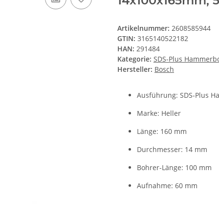
14x100x165mm, 5
Artikelnummer:
2608585944
GTIN:
3165140522182
HAN:
291484
Kategorie:
SDS-Plus Hammerb
Hersteller:
Bosch
Ausführung: SDS-Plus H
Marke: Heller
Länge: 160 mm
Durchmesser: 14 mm
Bohrer-Länge: 100 mm
Aufnahme: 60 mm