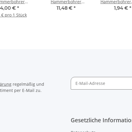
mmerbohrer
Hammerbohrer
Hammerbohrer, 
0x210mm VARIO
16x550x610mm, 5-
(PreFix) 5 x 160
4,00 €
*
11,48 €
*
1,94 €
*
Cutter
Stk.
 € pro 1 Stück
lärung
regelmäßig und
timent per E-Mail zu.
Gesetzliche Informati