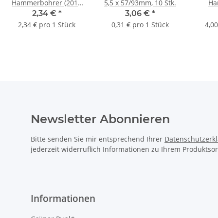
Hammerbohrer (2018
5,5 x 57/93mm, 10 Stk.
Ha
Bionic Pro) 6 x 110 mm
10x15
2,34 €
*
3,06 €
*
- 1 Stk.
2,34 € pro 1 Stück
0,31 € pro 1 Stück
4,00
Newsletter Abonnieren
Bitte senden Sie mir entsprechend Ihrer
Datenschutzerk
jederzeit widerruflich Informationen zu Ihrem Produktsor
Informationen