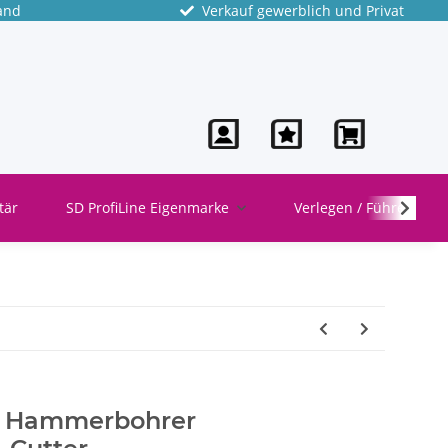
and
Verkauf gewerblich und Privat
tär
SD ProfiLine Eigenmarke
Verlegen / Führen
s Hammerbohrer