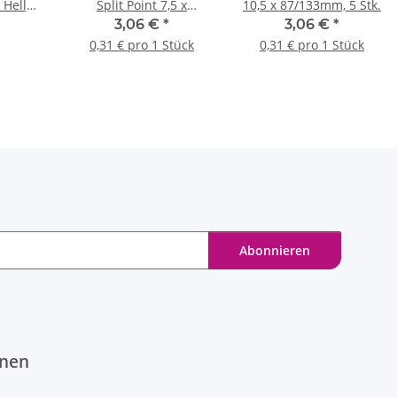
Heller
Split Point 7,5 x
10,5 x 87/133mm, 5 Stk.
 mm - 1
69/109mm, 10 Stk.
3,06 €
*
3,06 €
*
0,31 € pro 1 Stück
0,31 € pro 1 Stück
Abonnieren
onen