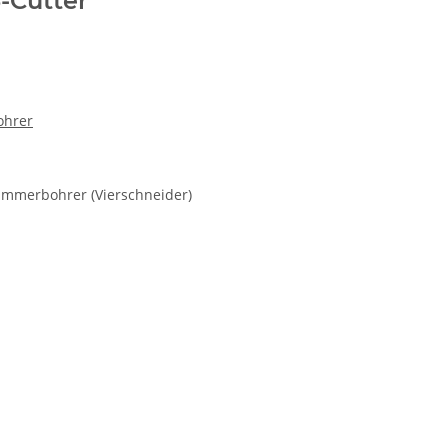
-Cutter
ohrer
ammerbohrer (Vierschneider)