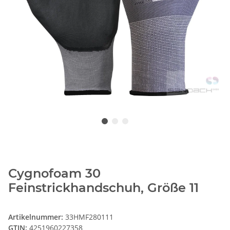
Cygnofoam 30
Feinstrickhandschuh, Größe 11
Artikelnummer:
33HMF280111
GTIN:
4251960227358