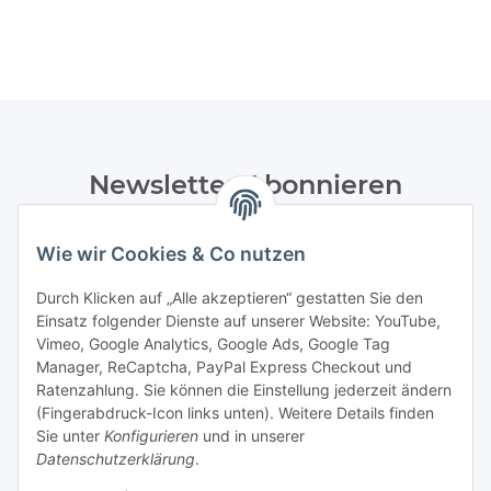
Newsletter Abonnieren
Bitte senden Sie mir entsprechend Ihrer
Datenschutzerklärung
regelmäßig und jederzeit widerruflich
Wie wir Cookies & Co nutzen
Informationen zu Ihrem Produktsortiment per E-Mail zu.
Durch Klicken auf „Alle akzeptieren“ gestatten Sie den
Einsatz folgender Dienste auf unserer Website: YouTube,
Abonnieren
Vimeo, Google Analytics, Google Ads, Google Tag
Manager, ReCaptcha, PayPal Express Checkout und
Informationen
Ratenzahlung. Sie können die Einstellung jederzeit ändern
(Fingerabdruck-Icon links unten). Weitere Details finden
Sie unter
Konfigurieren
und in unserer
Datenschutzerklärung
.
Gesetzliche Informationen