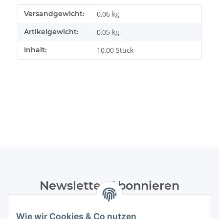
Produkteigenschaft
Wert
Versandgewicht:
0,06 kg
Artikelgewicht:
0,05
kg
Inhalt:
10,00 Stück
Newsletter Abonnieren
Bitte senden Sie mir entsprechend Ihrer
Datenschutzerklärung
regelmäßig und jederzeit widerruflich
Wie wir Cookies & Co nutzen