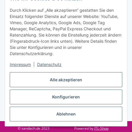
Informationen zu Ihrem Produktsortiment per E-Mail zu.
Durch Klicken auf „Alle akzeptieren“ gestatten Sie den
Einsatz folgender Dienste auf unserer Website: YouTube,
Abonnieren
Vimeo, Google Analytics, Google Ads, Google Tag
Manager, ReCaptcha, PayPal Express Checkout und
Informationen
Ratenzahlung. Sie können die Einstellung jederzeit ändern
(Fingerabdruck-Icon links unten). Weitere Details finden
Sie unter
Konfigurieren
und in unserer
Datenschutzerklärung
.
Gesetzliche Informationen
Impressum
|
Datenschutz
Vertrag widerrufen
Alle akzeptieren
Konfigurieren
* Alle Preise inkl. gesetzlicher USt., zzgl.
Versand
Ablehnen
© sandach.de 2023
Powered by
JTL-Shop