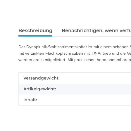
Beschreibung
Benachrichtigen, wenn verf
Der Dynaplus®-Stahlsortimentskoffer ist mit einem schönen S
mit verzinkten Flachkopfschrauben mit TX-Antrieb und die V
werden gratis mitgeliefert. Mit praktischen herausnehmbare
Produkteigenschaft
Wert
Versandgewicht:
Artikelgewicht:
Inhalt: