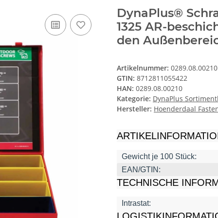
DynaPlus® Schra
1325 AR-beschic
den Außenbereic
Artikelnummer:
0289.08.00210
GTIN:
8712811055422
HAN:
0289.08.00210
Kategorie:
DynaPlus Sortiment
Hersteller:
Hoenderdaal Fasten
ARTIKELINFORMATI
Gewicht je 100 Stück:
EAN/GTIN:
TECHNISCHE INFOR
Intrastat:
LOGISTIKINFORMAT