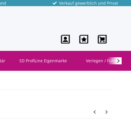
and
Verkauf gewerblich und Privat
tär
SD ProfiLine Eigenmarke
Verlegen / Führen