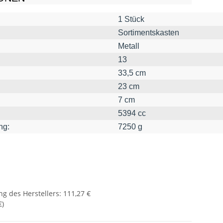
1 Stück
Sortimentskasten
Metall
13
33,5 cm
23 cm
7 cm
5394 cc
ng:
7250 g
g des Herstellers
:
111,27 €
€
)