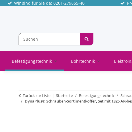
Wir sind für Sie da: 0201-279655-40
Pro
Befestigungstechnik
Bohrtechnik
Elektroin
Zurück zur Liste
Startseite
Befestigungstechnik
Schra
DynaPlus® Schrauben-Sortimentkoffer, Set mit 1325 AR-be