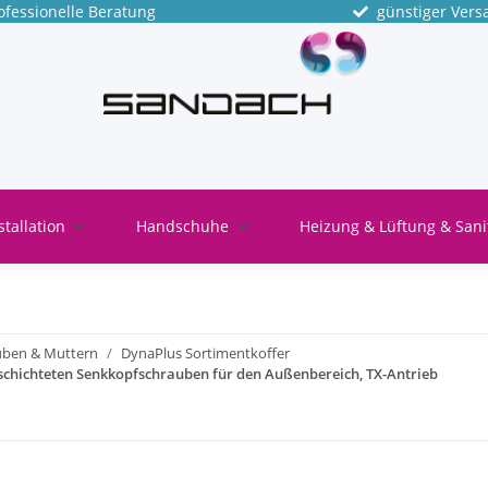
fessionelle Beratung
günstiger Vers
stallation
Handschuhe
Heizung & Lüftung & Sani
uben & Muttern
DynaPlus Sortimentkoffer
schichteten Senkkopfschrauben für den Außenbereich, TX-Antrieb