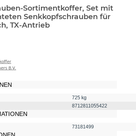
uben-Sortimentkoffer, Set mit
hteten Senkkopfschrauben für
h, TX-Antrieb
koffer
ers B.V.
ONEN
725 kg
8712811055422
MATIONEN
73181499
IONEN