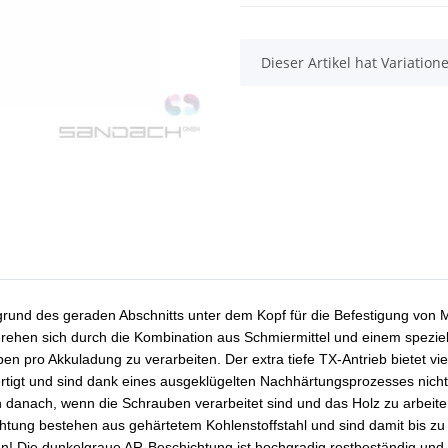
x
Dieser Artikel hat Variatio
und des geraden Abschnitts unter dem Kopf für die Befestigung von Me
rehen sich durch die Kombination aus Schmiermittel und einem speziel
 pro Akkuladung zu verarbeiten. Der extra tiefe TX-Antrieb bietet vie
tigt und sind dank eines ausgeklügelten Nachhärtungsprozesses nicht
h danach, wenn die Schrauben verarbeitet sind und das Holz zu arbeite
ung bestehen aus gehärtetem Kohlenstoffstahl und sind damit bis zu do
Die dunkelgraue AR-Beschichtung ist hochgradig rostbeständig und ha