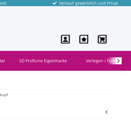
and
Verkauf gewerblich und Privat
tär
SD ProfiLine Eigenmarke
Verlegen / Führen
rkopf