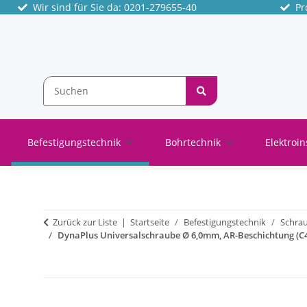
Wir sind für Sie da: 0201-279655-40
Pro
Befestigungstechnik
Bohrtechnik
Elektroin
Zurück zur Liste
Startseite
Befestigungstechnik
Schra
DynaPlus Universalschraube Ø 6,0mm, AR-Beschichtung (C4)