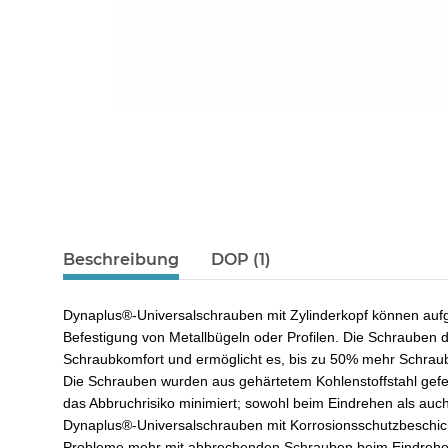
Beschreibung
DOP (1)
Dynaplus®-Universalschrauben mit Zylinderkopf können aufgr
Befestigung von Metallbügeln oder Profilen. Die Schrauben d
Schraubkomfort und ermöglicht es, bis zu 50% mehr Schrauben
Die Schrauben wurden aus gehärtetem Kohlenstoffstahl gefer
das Abbruchrisiko minimiert; sowohl beim Eindrehen als auc
Dynaplus®-Universalschrauben mit Korrosionsschutzbeschicht
Probleme mehr mit abbrechenden Schrauben beim Eindrehen! 