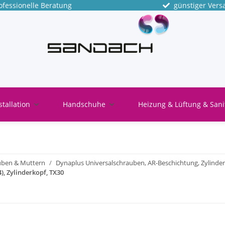
fessionelle Beratung
günstiger Vers
stallation
Handschuhe
Heizung & Lüftung & Sani
uben & Muttern
Dynaplus Universalschrauben, AR-Beschichtung, Zylinde
, Zylinderkopf, TX30