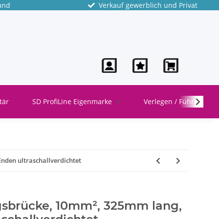
and
Verkauf gewerblich und Privat
tär
SD ProfiLine Eigenmarke
Verlegen / Führen
nden ultraschallverdichtet
sbrücke, 10mm², 325mm lang,