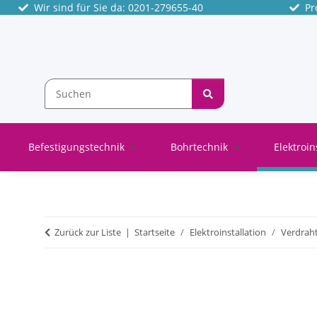
Wir sind für Sie da: 0201-279655-40
Pro
Befestigungstechnik
Bohrtechnik
Elektroin
Zurück zur Liste
Startseite
Elektroinstallation
Verdrah