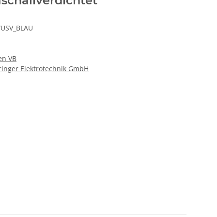
aschallverdichtet
/USV_BLAU
en VB
hringer Elektrotechnik GmbH