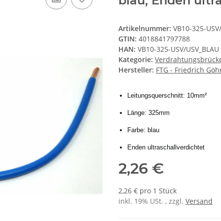
blau, Enden ultr
Artikelnummer:
VB10-325-USV
GTIN:
4018841797788
HAN:
VB10-325-USV/USV_BLAU
Kategorie:
Verdrahtungsbrück
Hersteller:
FTG - Friedrich Gö
Leitungsquerschnitt: 10mm²
Länge: 325mm
Farbe: blau
Enden ultraschallverdichtet
2,26 €
2,26 € pro 1 Stück
inkl. 19% USt. , zzgl.
Versand