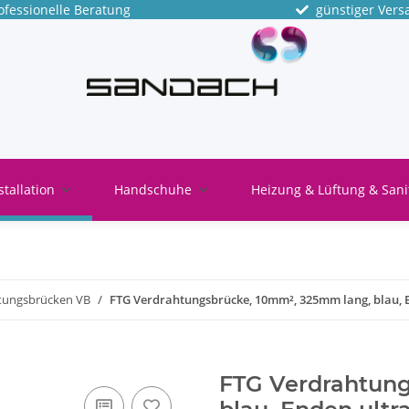
fessionelle Beratung
günstiger Vers
stallation
Handschuhe
Heizung & Lüftung & Sani
tungsbrücken VB
FTG Verdrahtungsbrücke, 10mm², 325mm lang, blau, E
FTG Verdrahtung