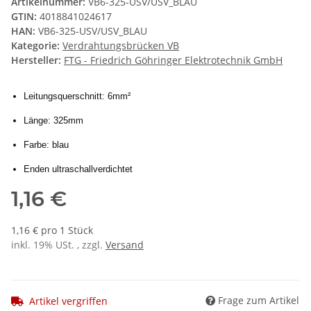
Artikelnummer:
VB6-325-USV/USV_BLAU
GTIN:
4018841024617
HAN:
VB6-325-USV/USV_BLAU
Kategorie:
Verdrahtungsbrücken VB
Hersteller:
FTG - Friedrich Göhringer Elektrotechnik GmbH
Leitungsquerschnitt: 6mm²
Länge: 325mm
Farbe: blau
Enden ultraschallverdichtet
1,16 €
1,16 € pro 1 Stück
inkl. 19% USt. , zzgl.
Versand
Frage zum Artikel
Artikel vergriffen