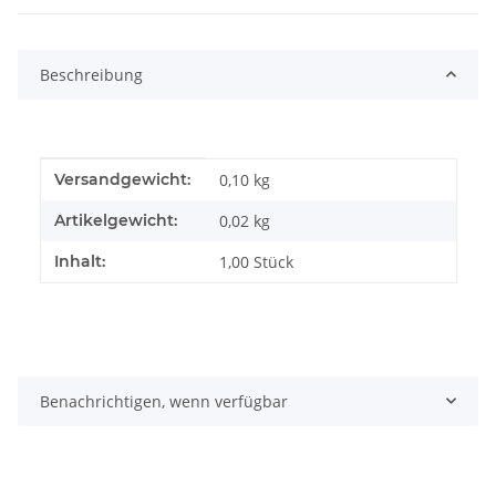
Beschreibung
Produkteigenschaft
Wert
Versandgewicht:
0,10 kg
Artikelgewicht:
0,02
kg
Inhalt:
1,00 Stück
Benachrichtigen, wenn verfügbar