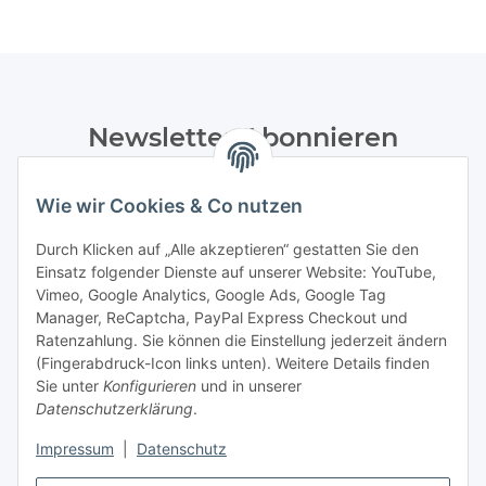
Newsletter Abonnieren
Bitte senden Sie mir entsprechend Ihrer
Datenschutzerklärung
regelmäßig und jederzeit widerruflich
Wie wir Cookies & Co nutzen
Informationen zu Ihrem Produktsortiment per E-Mail zu.
Durch Klicken auf „Alle akzeptieren“ gestatten Sie den
Einsatz folgender Dienste auf unserer Website: YouTube,
Abonnieren
Vimeo, Google Analytics, Google Ads, Google Tag
Manager, ReCaptcha, PayPal Express Checkout und
Informationen
Ratenzahlung. Sie können die Einstellung jederzeit ändern
(Fingerabdruck-Icon links unten). Weitere Details finden
Sie unter
Konfigurieren
und in unserer
Datenschutzerklärung
.
Gesetzliche Informationen
Impressum
|
Datenschutz