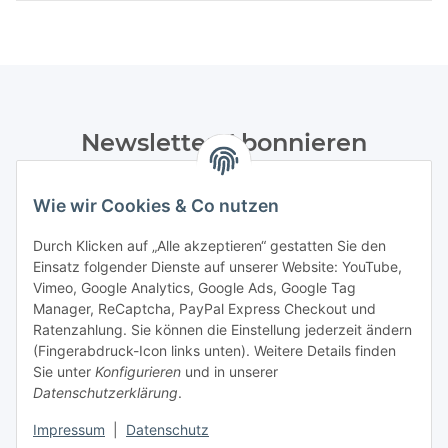
Newsletter Abonnieren
Bitte senden Sie mir entsprechend Ihrer
Datenschutzerklärung
regelmäßig und jederzeit widerruflich
Wie wir Cookies & Co nutzen
Informationen zu Ihrem Produktsortiment per E-Mail zu.
Durch Klicken auf „Alle akzeptieren“ gestatten Sie den
Einsatz folgender Dienste auf unserer Website: YouTube,
Abonnieren
Vimeo, Google Analytics, Google Ads, Google Tag
Manager, ReCaptcha, PayPal Express Checkout und
Informationen
Ratenzahlung. Sie können die Einstellung jederzeit ändern
(Fingerabdruck-Icon links unten). Weitere Details finden
Sie unter
Konfigurieren
und in unserer
Datenschutzerklärung
.
Gesetzliche Informationen
Impressum
|
Datenschutz