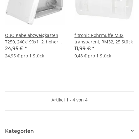
OBO Kabelabzweigkasten
f-tronic Rohrmuffe M32
T250, 240x190x112, hoher
transparent, RM32, 25 Stück
Deckel - 1 Stück
24,95 €
*
11,99 €
*
24,95 € pro 1 Stück
0,48 € pro 1 Stück
Artikel 1 - 4 von 4
Kategorien