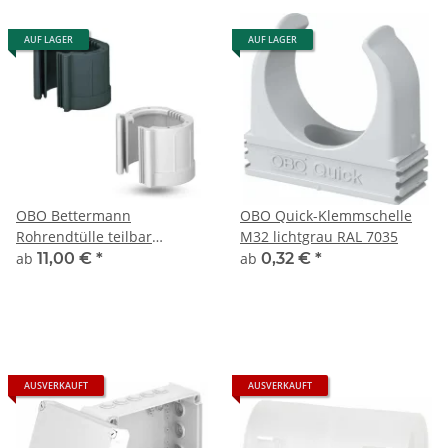
AUF LAGER
AUF LAGER
OBO Bettermann
OBO Quick-Klemmschelle
Rohrendtülle teilbar
M32 lichtgrau RAL 7035
lichtgrau/tiefschwarz -
ab
11,00 €
*
ab
0,32 €
*
diverse Varianten
AUSVERKAUFT
AUSVERKAUFT