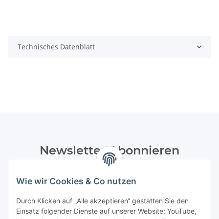
Technisches Datenblatt
Newsletter Abonnieren
Bitte senden Sie mir entsprechend Ihrer
Datenschutzerklärung
regelmäßig und jederzeit widerruflich
Wie wir Cookies & Co nutzen
Informationen zu Ihrem Produktsortiment per E-Mail zu.
Durch Klicken auf „Alle akzeptieren“ gestatten Sie den
Einsatz folgender Dienste auf unserer Website: YouTube,
Abonnieren