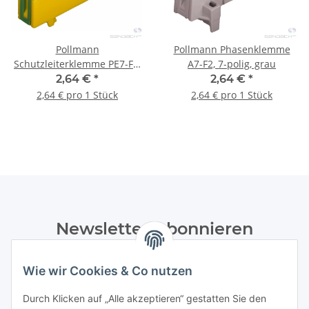
Pollmann
Pollmann Phasenklemme
Schutzleiterklemme PE7-F2,
A7-F2, 7-polig, grau
7-polig, grün/gelb
2,64 €
*
2,64 €
*
2,64 € pro 1 Stück
2,64 € pro 1 Stück
Newsletter Abonnieren
Bitte senden Sie mir entsprechend Ihrer
Wie wir Cookies & Co nutzen
Datenschutzerklärung
regelmäßig und jederzeit widerruflich
Informationen zu Ihrem Produktsortiment per E-Mail zu.
Durch Klicken auf „Alle akzeptieren“ gestatten Sie den