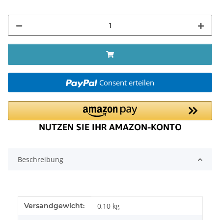
Consent erteilen
Beschreibung
Produkteigenschaft
Wert
Versandgewicht:
0,10 kg