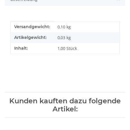
Produkteigenschaft
Wert
Versandgewicht:
0,10 kg
Artikelgewicht:
0,03
kg
Inhalt:
1,00 Stück
Kunden kauften dazu folgende
Artikel: