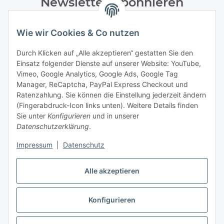
Newsletter Abonnieren
Bitte senden Sie mir entsprechend Ihrer
Wie wir Cookies & Co nutzen
Datenschutzerklärung
regelmäßig und jederzeit widerruflich
Informationen zu Ihrem Produktsortiment per E-Mail zu.
Durch Klicken auf „Alle akzeptieren“ gestatten Sie den
Einsatz folgender Dienste auf unserer Website: YouTube,
Abonnieren
Vimeo, Google Analytics, Google Ads, Google Tag
Manager, ReCaptcha, PayPal Express Checkout und
Ratenzahlung. Sie können die Einstellung jederzeit ändern
Informationen
(Fingerabdruck-Icon links unten). Weitere Details finden
Sie unter
Konfigurieren
und in unserer
Datenschutzerklärung
.
Gesetzliche Informationen
Impressum
|
Datenschutz
Alle akzeptieren
Vertrag widerrufen
Konfigurieren