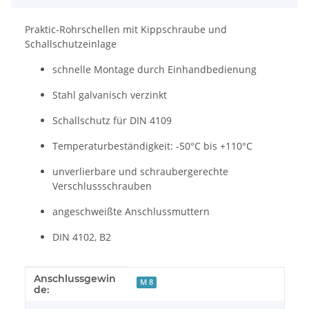
Praktic-Rohrschellen mit Kippschraube und
Schallschutzeinlage
schnelle Montage durch Einhandbedienung
Stahl galvanisch verzinkt
Schallschutz für DIN 4109
Temperaturbeständigkeit: -50°C bis +110°C
unverlierbare und schraubergerechte
Verschlussschrauben
angeschweißte Anschlussmuttern
DIN 4102, B2
Anschlussgewin
Produkteigenschaft
Wert
M 8
de: