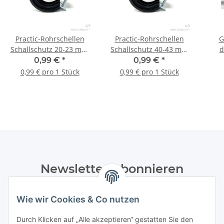
Practic-Rohrschellen
Practic-Rohrschellen
G
Schallschutz 20-23 mm,
Schallschutz 40-43 mm
d
1/2" - M8/M10
M8/M10 1 1/4" 1 Stück
0,99 €
*
0,99 €
*
0,99 € pro 1 Stück
0,99 € pro 1 Stück
Newsletter Abonnieren
Bitte senden Sie mir entsprechend Ihrer
Wie wir Cookies & Co nutzen
Datenschutzerklärung
regelmäßig und jederzeit widerruflich
Informationen zu Ihrem Produktsortiment per E-Mail zu.
Durch Klicken auf „Alle akzeptieren“ gestatten Sie den