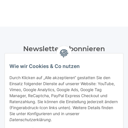
Newsletter Abonnieren
Bitte senden Sie mir entsprechend Ihrer
Wie wir Cookies & Co nutzen
Datenschutzerklärung
regelmäßig und jederzeit widerruflich
Informationen zu Ihrem Produktsortiment per E-Mail zu.
Durch Klicken auf „Alle akzeptieren“ gestatten Sie den
Einsatz folgender Dienste auf unserer Website: YouTube,
Abonnieren
Vimeo, Google Analytics, Google Ads, Google Tag
Manager, ReCaptcha, PayPal Express Checkout und
Ratenzahlung. Sie können die Einstellung jederzeit ändern
Informationen
(Fingerabdruck-Icon links unten). Weitere Details finden
Sie unter
Konfigurieren
und in unserer
Datenschutzerklärung
.
Gesetzliche Informationen