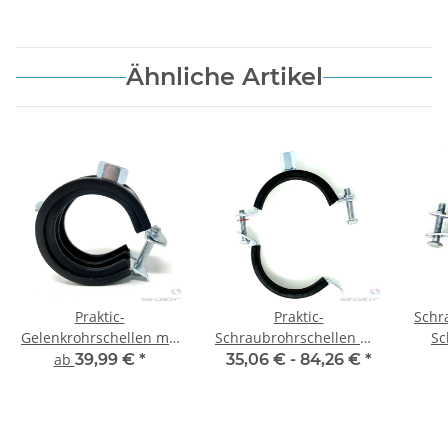
Ähnliche Artikel
Praktic-
Praktic-
Schr
Gelenkrohrschellen mit
Schraubrohrschellen mit
Sc
Kippschraube und
Schallschutzeinlage u.
ab
39,99 €
*
35,06 € -
84,26 €
*
Schallschutzeinlage
Zweischrauben-
Gelenkrohrschelle