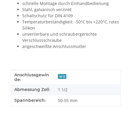
schnelle Montage durch Einhandbedienung
Stahl, galvanisch verzinkt
Schallschutz für DIN 4109
Temperaturbeständigkeit: -50°C bis +220°C, rotes
Silikon
unverlierbare und schraubergerechte
Verschlussschraube
angeschweißte Anschlussmutter
Anschlussgewin
Produkteigenschaft
Wert
M 8
de:
Abmessung Zoll:
1 1/2
Spannbereich:
50-55 mm