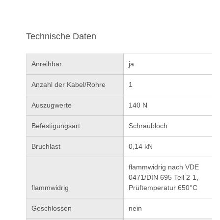
Technische Daten
Anreihbar
ja
Anzahl der Kabel/Rohre
1
Auszugwerte
140 N
Befestigungsart
Schraubloch
Bruchlast
0,14 kN
flammwidrig nach VDE
0471/DIN 695 Teil 2-1,
flammwidrig
Prüftemperatur 650°C
Geschlossen
nein