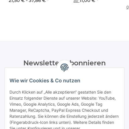
Bettermann
lichtgrau/tiefschwarz -
21,50 € -
37,86 €
*
ab
11,00 €
*
diverse Varianten
0
Newsletter Abonnieren
Bitte senden Sie mir entsprechend Ihrer
Wie wir Cookies & Co nutzen
Datenschutzerklärung
regelmäßig und jederzeit widerruflich
Informationen zu Ihrem Produktsortiment per E-Mail zu.
Durch Klicken auf „Alle akzeptieren“ gestatten Sie den
Einsatz folgender Dienste auf unserer Website: YouTube,
Abonnieren
Vimeo, Google Analytics, Google Ads, Google Tag
Manager, ReCaptcha, PayPal Express Checkout und
Ratenzahlung. Sie können die Einstellung jederzeit ändern
Informationen
(Fingerabdruck-Icon links unten). Weitere Details finden
Sie unter
Konfigurieren
und in unserer