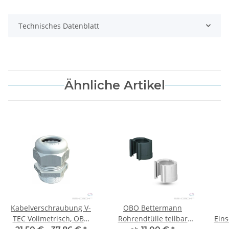
Technisches Datenblatt
Ähnliche Artikel
Kabelverschraubung V-
OBO Bettermann
TEC Vollmetrisch, OBO
Rohrendtülle teilbar
Eins