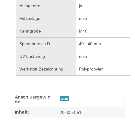
Halogenfrei
ja
Mit Einlage
nein
Nenngröße
M40
Spannbereich D
40 - 40 mm
UV-beständig
nein
Werkstoff Bezeichnung
Polypropylen
Anschlussgewin
Produkteigenschaft
Wert
M40
de:
Inhalt:
20,00 Stück