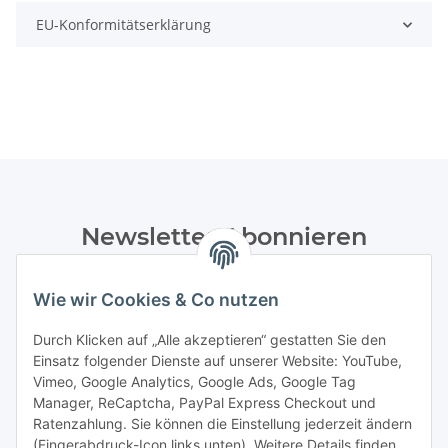
EU-Konformitätserklärung
Newsletter Abonnieren
Bitte senden Sie mir entsprechend Ihrer
Datenschutzerklärung
regelmäßig und jederzeit widerruflich
Wie wir Cookies & Co nutzen
Informationen zu Ihrem Produktsortiment per E-Mail zu.
Durch Klicken auf „Alle akzeptieren“ gestatten Sie den
Einsatz folgender Dienste auf unserer Website: YouTube,
Abonnieren
Vimeo, Google Analytics, Google Ads, Google Tag
Manager, ReCaptcha, PayPal Express Checkout und
Informationen
Ratenzahlung. Sie können die Einstellung jederzeit ändern
(Fingerabdruck-Icon links unten). Weitere Details finden