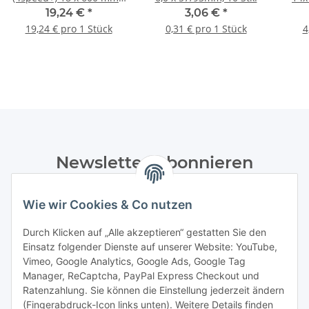
1 Stk.
19,24 €
*
3,06 €
*
19,24 € pro 1 Stück
0,31 € pro 1 Stück
4
Newsletter Abonnieren
Bitte senden Sie mir entsprechend Ihrer
Wie wir Cookies & Co nutzen
Datenschutzerklärung
regelmäßig und jederzeit widerruflich
Informationen zu Ihrem Produktsortiment per E-Mail zu.
Durch Klicken auf „Alle akzeptieren“ gestatten Sie den
Einsatz folgender Dienste auf unserer Website: YouTube,
Abonnieren
Vimeo, Google Analytics, Google Ads, Google Tag
Manager, ReCaptcha, PayPal Express Checkout und
Ratenzahlung. Sie können die Einstellung jederzeit ändern
Informationen
(Fingerabdruck-Icon links unten). Weitere Details finden