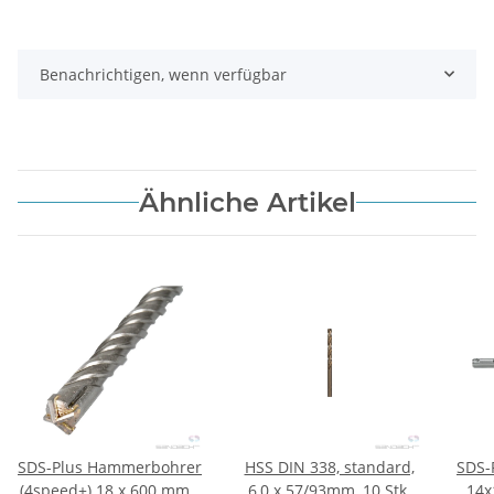
Benachrichtigen, wenn verfügbar
Ähnliche Artikel
SDS-Plus Hammerbohrer
HSS DIN 338, standard,
SDS-
(4speed+) 18 x 600 mm -
6,0 x 57/93mm, 10 Stk.
14x