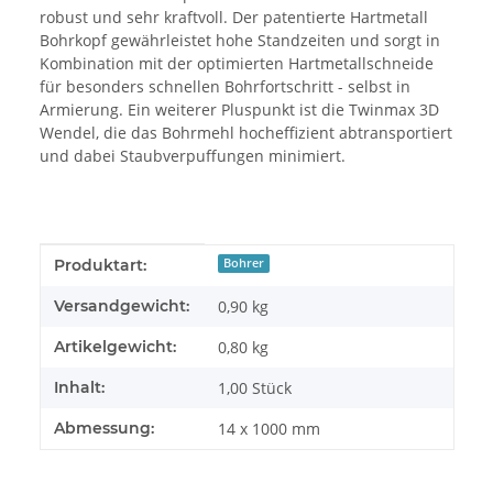
robust und sehr kraftvoll. Der patentierte Hartmetall
Bohrkopf gewährleistet hohe Standzeiten und sorgt in
Kombination mit der optimierten Hartmetallschneide
für besonders schnellen Bohrfortschritt - selbst in
Armierung. Ein weiterer Pluspunkt ist die Twinmax 3D
Wendel, die das Bohrmehl hocheffizient abtransportiert
und dabei Staubverpuffungen minimiert.
Produkteigenschaft
Wert
Produktart:
Bohrer
Versandgewicht:
0,90 kg
Artikelgewicht:
0,80
kg
Inhalt:
1,00 Stück
Abmessung:
14 x 1000 mm