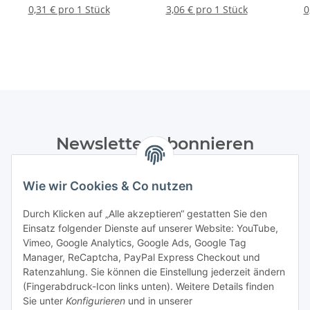
0,31 € pro 1 Stück
3,06 € pro 1 Stück
0
Newsletter Abonnieren
Bitte senden Sie mir entsprechend Ihrer
Wie wir Cookies & Co nutzen
Datenschutzerklärung
regelmäßig und jederzeit widerruflich
Informationen zu Ihrem Produktsortiment per E-Mail zu.
Durch Klicken auf „Alle akzeptieren“ gestatten Sie den
Einsatz folgender Dienste auf unserer Website: YouTube,
Abonnieren
Vimeo, Google Analytics, Google Ads, Google Tag
Manager, ReCaptcha, PayPal Express Checkout und
Ratenzahlung. Sie können die Einstellung jederzeit ändern
Informationen
(Fingerabdruck-Icon links unten). Weitere Details finden
Sie unter
Konfigurieren
und in unserer