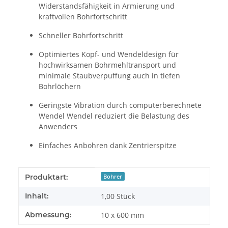
Widerstandsfähigkeit in Armierung und
kraftvollen Bohrfortschritt
Schneller Bohrfortschritt
Optimiertes Kopf- und Wendeldesign für
hochwirksamen Bohrmehltransport und
minimale Staubverpuffung auch in tiefen
Bohrlöchern
Geringste Vibration durch computerberechnete
Wendel Wendel reduziert die Belastung des
Anwenders
Einfaches Anbohren dank Zentrierspitze
Produkteigenschaft
Wert
Produktart:
Bohrer
Inhalt:
1,00 Stück
Abmessung:
10 x 600 mm