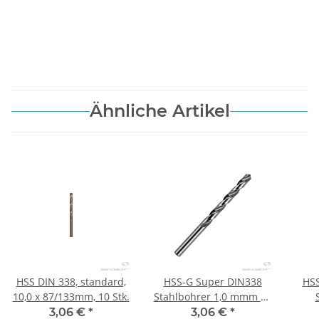
Ähnliche Artikel
HSS DIN 338, standard,
HSS-G Super DIN338
HSS
10,0 x 87/133mm, 10 Stk.
Stahlbohrer 1,0 mmm 10
Stk
8
3,06 €
*
3,06 €
*