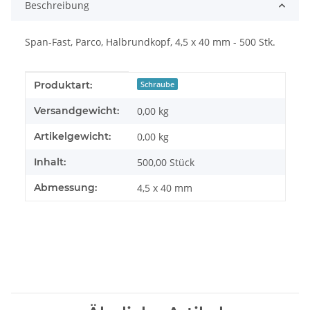
Beschreibung
Span-Fast, Parco, Halbrundkopf, 4,5 x 40 mm - 500 Stk.
Produkteigenschaft
Wert
Produktart:
Schraube
Versandgewicht:
0,00 kg
Artikelgewicht:
0,00
kg
Inhalt:
500,00 Stück
Abmessung:
4,5 x 40 mm