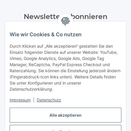
Newsletter Abonnieren
Bitte senden Sie mir entsprechend Ihrer
Wie wir Cookies & Co nutzen
Datenschutzerklärung
regelmäßig und jederzeit widerruflich
Informationen zu Ihrem Produktsortiment per E-Mail zu.
Durch Klicken auf „Alle akzeptieren“ gestatten Sie den
Einsatz folgender Dienste auf unserer Website: YouTube,
Abonnieren
Vimeo, Google Analytics, Google Ads, Google Tag
Manager, ReCaptcha, PayPal Express Checkout und
Ratenzahlung. Sie können die Einstellung jederzeit ändern
Informationen
(Fingerabdruck-Icon links unten). Weitere Details finden
Sie unter
Konfigurieren
und in unserer
Datenschutzerklärung
.
Gesetzliche Informationen
Impressum
|
Datenschutz
Alle akzeptieren
Vertrag widerrufen