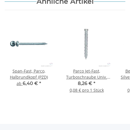
Ähnliche Artikel
Span-Fast, Parco,
Parco Jet-Fast,
Be
Halbrundkopf (PZD)
Turboschraube Univ.
Silve
Maxx, TX30 - 100 Stk.
ab
6,40 €
*
8,26 €
*
0,08 € pro 1 Stück
0