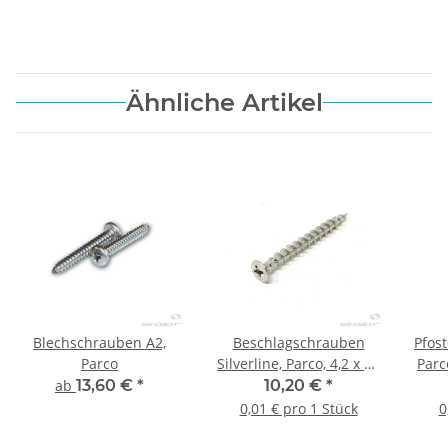
Ähnliche Artikel
Blechschrauben A2,
Beschlagschrauben
Pfos
Parco
Silverline, Parco, 4,2 x 40
Parc
mm - 1.000 Stk.
ab
13,60 €
*
10,20 €
*
0,01 € pro 1 Stück
0