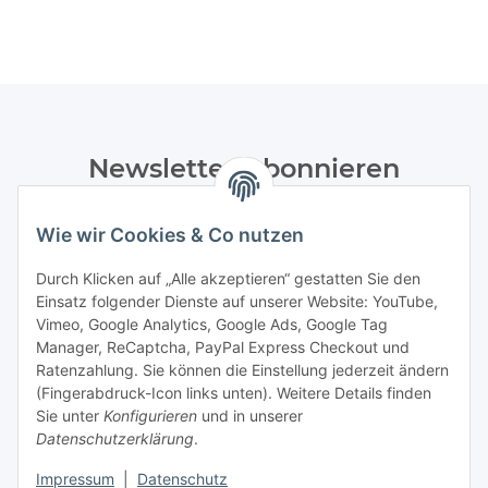
Newsletter Abonnieren
Bitte senden Sie mir entsprechend Ihrer
Wie wir Cookies & Co nutzen
Datenschutzerklärung
regelmäßig und jederzeit widerruflich
Informationen zu Ihrem Produktsortiment per E-Mail zu.
Durch Klicken auf „Alle akzeptieren“ gestatten Sie den
Einsatz folgender Dienste auf unserer Website: YouTube,
Abonnieren
Vimeo, Google Analytics, Google Ads, Google Tag
Manager, ReCaptcha, PayPal Express Checkout und
Ratenzahlung. Sie können die Einstellung jederzeit ändern
Informationen
(Fingerabdruck-Icon links unten). Weitere Details finden
Sie unter
Konfigurieren
und in unserer
Datenschutzerklärung
.
Gesetzliche Informationen
Impressum
|
Datenschutz