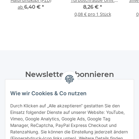
Halbrundkopf (PZD)
Turboschraube Univ.
Silve
Maxx, TX30 - 100 Stk.
ab
6,40 €
*
8,26 €
*
0,08 € pro 1 Stück
0
Newsletter Abonnieren
Bitte senden Sie mir entsprechend Ihrer
Wie wir Cookies & Co nutzen
Datenschutzerklärung
regelmäßig und jederzeit widerruflich
Informationen zu Ihrem Produktsortiment per E-Mail zu.
Durch Klicken auf „Alle akzeptieren“ gestatten Sie den
Einsatz folgender Dienste auf unserer Website: YouTube,
Abonnieren
Vimeo, Google Analytics, Google Ads, Google Tag
Manager, ReCaptcha, PayPal Express Checkout und
Ratenzahlung. Sie können die Einstellung jederzeit ändern
Informationen
(Fingerabdruck-Icon links unten). Weitere Details finden