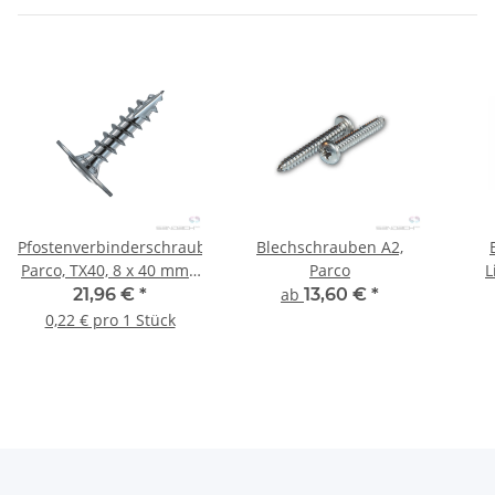
Pfostenverbinderschraube,
Blechschrauben A2,
Parco, TX40, 8 x 40 mm -
Parco
L
100 Stk.
21,96 €
*
ab
13,60 €
*
0,22 € pro 1 Stück