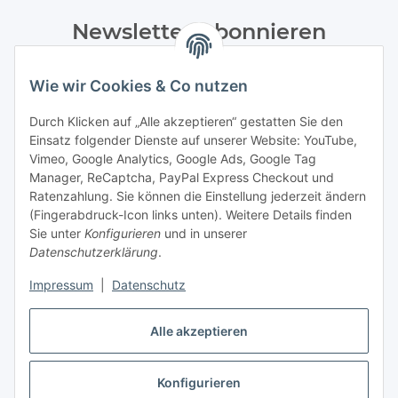
Newsletter Abonnieren
Bitte senden Sie mir entsprechend Ihrer
Wie wir Cookies & Co nutzen
Datenschutzerklärung
regelmäßig und jederzeit widerruflich
Informationen zu Ihrem Produktsortiment per E-Mail zu.
Durch Klicken auf „Alle akzeptieren“ gestatten Sie den
Einsatz folgender Dienste auf unserer Website: YouTube,
Abonnieren
Vimeo, Google Analytics, Google Ads, Google Tag
Manager, ReCaptcha, PayPal Express Checkout und
Ratenzahlung. Sie können die Einstellung jederzeit ändern
Informationen
(Fingerabdruck-Icon links unten). Weitere Details finden
Sie unter
Konfigurieren
und in unserer
Datenschutzerklärung
.
Gesetzliche Informationen
Impressum
|
Datenschutz
Alle akzeptieren
Vertrag widerrufen
Konfigurieren