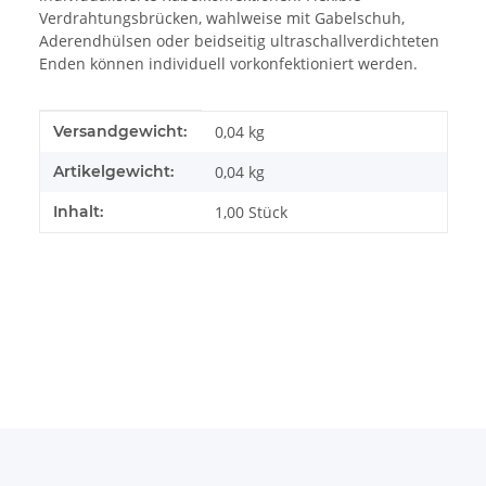
Verdrahtungsbrücken, wahlweise mit Gabelschuh,
Aderendhülsen oder beidseitig ultraschallverdichteten
Enden können individuell vorkonfektioniert werden.
Produkteigenschaft
Wert
Versandgewicht:
0,04 kg
Artikelgewicht:
0,04
kg
Inhalt:
1,00 Stück