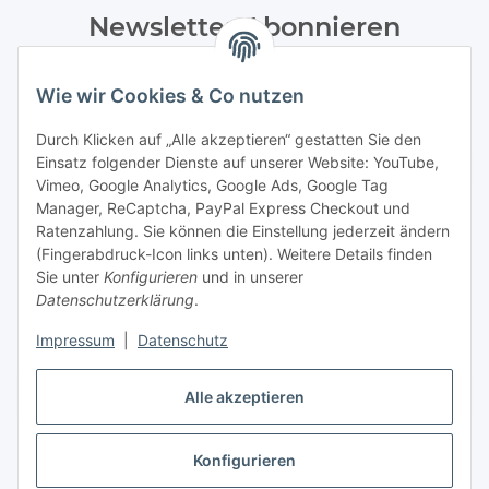
Newsletter Abonnieren
Bitte senden Sie mir entsprechend Ihrer
Datenschutzerklärung
regelmäßig und jederzeit widerruflich
Wie wir Cookies & Co nutzen
Informationen zu Ihrem Produktsortiment per E-Mail zu.
Durch Klicken auf „Alle akzeptieren“ gestatten Sie den
Einsatz folgender Dienste auf unserer Website: YouTube,
Abonnieren
Vimeo, Google Analytics, Google Ads, Google Tag
Manager, ReCaptcha, PayPal Express Checkout und
Informationen
Ratenzahlung. Sie können die Einstellung jederzeit ändern
(Fingerabdruck-Icon links unten). Weitere Details finden
Sie unter
Konfigurieren
und in unserer
Datenschutzerklärung
.
Gesetzliche Informationen
Impressum
|
Datenschutz
Vertrag widerrufen
Alle akzeptieren
Konfigurieren