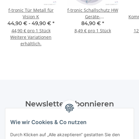
f-tronic Tür Metall für
f-tronic Schallschutz HW
Vision K
Geräte-
Komm
Verbindungsdose
44,90 € -
49,90 €
*
84,90 €
*
SP3700, 58mm tief, 10
44,90 € pro 1 Stück
8,49 € pro 1 Stück
12
Stück
Weitere Variationen
erhältlich.
Newsletter Abonnieren
Bitte senden Sie mir entsprechend Ihrer
Wie wir Cookies & Co nutzen
Datenschutzerklärung
regelmäßig und jederzeit widerruflich
Informationen zu Ihrem Produktsortiment per E-Mail zu.
Durch Klicken auf „Alle akzeptieren“ gestatten Sie den