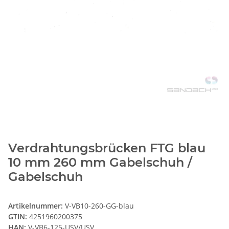
Verdrahtungsbrücken FTG blau
10 mm 260 mm Gabelschuh /
Gabelschuh
Artikelnummer:
V-VB10-260-GG-blau
GTIN:
4251960200375
HAN:
V-VB6-125-USV/USV