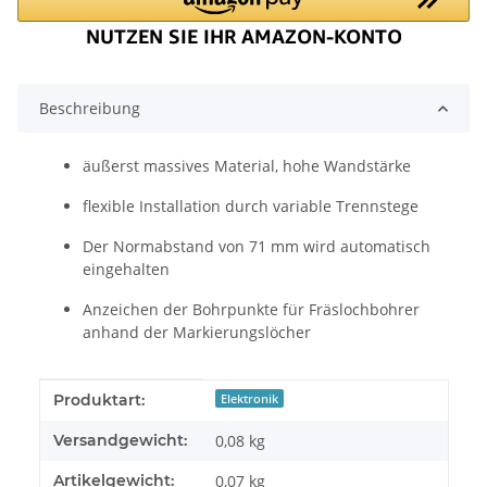
Beschreibung
äußerst massives Material, hohe Wandstärke
flexible Installation durch variable Trennstege
Der Normabstand von 71 mm wird automatisch
eingehalten
Anzeichen der Bohrpunkte für Fräslochbohrer
anhand der Markierungslöcher
Produkteigenschaft
Wert
Produktart:
Elektronik
Versandgewicht:
0,08 kg
Artikelgewicht:
0,07
kg