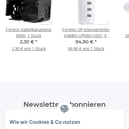
f-tronic Kabelkanaldose
f-tronic UP Kleinverteiler
E830, 1 Stück
JUMBO UPV60+10ST, 5-
S
reihig
2,30 €
*
94,90 €
*
2,30 € pro 1 Stück
94,90 € pro 1 Stück
Newsletter Abonnieren
Bitte senden Sie mir entsprechend Ihrer
Wie wir Cookies & Co nutzen
Datenschutzerklärung
regelmäßig und jederzeit widerruflich
Informationen zu Ihrem Produktsortiment per E-Mail zu.