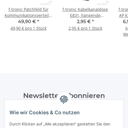
f-tronic Patchfeld für
f-tronic Kabelkanaldose
f-tro
Kommunikationsverteiler,
E831, hängende
AP K
PATCH6+6, 1 Stück
Befestigung, 1 Stück
49,90 €
*
2,95 €
*
6,
49,90 € pro 1 Stück
2,95 € pro 1 Stück
6
We
Newsletter Abonnieren
Bitte senden Sie mir entsprechend Ihrer
Wie wir Cookies & Co nutzen
Datenschutzerklärung
regelmäßig und jederzeit widerruflich
Informationen zu Ihrem Produktsortiment per E-Mail zu.
Durch Klicken auf „Alle akzeptieren“ gestatten Sie den