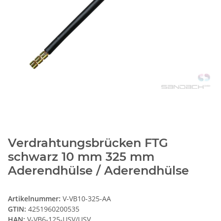
Verdrahtungsbrücken FTG
schwarz 10 mm 325 mm
Aderendhülse / Aderendhülse
Artikelnummer:
V-VB10-325-AA
GTIN:
4251960200535
HAN:
V-VB6-125-USV/USV