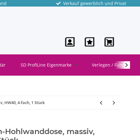
and
Verkauf gewerblich und Privat
tär
SD ProfiLine Eigenmarke
Verlegen / Führen
, HW40, 4-fach, 1 Stück
ch-Hohlwanddose, massiv,