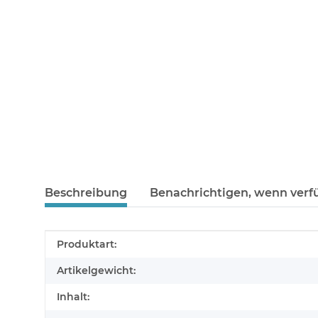
Beschreibung
Benachrichtigen, wenn verf
Produkteigenschaft
Wert
Produktart:
Artikelgewicht:
Inhalt: