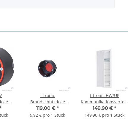
W
f-tronic
f-tronic HW/UP
dose
Brandschutzdose
Kommunikationsverteiler
t
BS115, 45mm tief,
JUMBO48K, 4-reihig
*
119,00 €
*
149,90 €
*
bran,
Fräsloch Ø 74 mm, 12
Stück
9,92 € pro 1 Stück
149,90 € pro 1 Stück
Stück
Stück