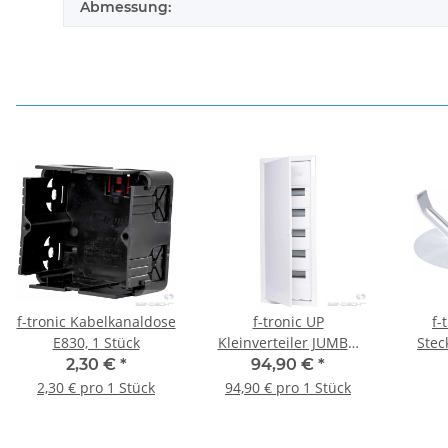
Abmessung:
f-tronic Kabelkanaldose
f-tronic UP
f-
E830, 1 Stück
Kleinverteiler JUMBO
Stec
UPV60+10ST, 5-reihig
60
2,30 €
*
94,90 €
*
2,30 € pro 1 Stück
94,90 € pro 1 Stück