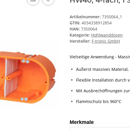
HW40, 4-fach, 1 
Artikelnummer:
7350064_1
GTIN:
4034338912854
HAN:
7350064
Kategorie:
Hohlwanddosen
Hersteller:
F-tronic GmbH
Vielseitige Anwendung - Massiv
Äußerst massives Material
Flexible Installation durch
Mit Ausbrechöffnungen zum
Flammschutz bis 960°C
Merkmale