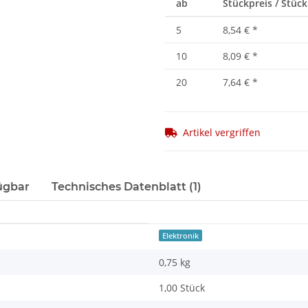
ab
Stückpreis / Stück
5
8,54 €
*
10
8,09 €
*
20
7,64 €
*
Artikel vergriffen
ügbar
Technisches Datenblatt (1)
Elektronik
0,75
kg
1,00 Stück