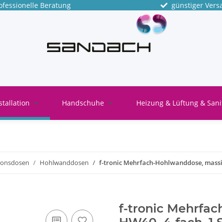
fessionelle Beratung
günstiger Vers
stallation
Handschuhe
Heizung & Lüftung & Sani
tionsdosen
Hohlwanddosen
f-tronic Mehrfach-Hohlwanddose, massiv
f-tronic Mehrfa