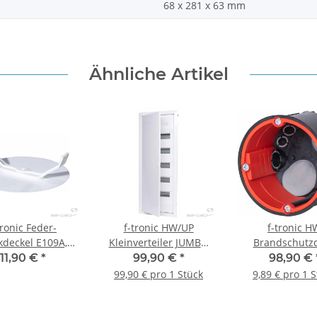
68 x 281 x 63 mm
Ähnliche Artikel
tronic Feder-
f-tronic HW/UP
f-tronic H
kdeckel E109A,
Kleinverteiler JUMBO
Brandschutz
mm, 50 Stück
60+10, 5-reihig
BS2700 mi
11,90 €
*
99,90 €
*
98,90 €
Durchstoßmem
99,90 € pro 1 Stück
9,89 € pro 1 
50mm tief, 10 