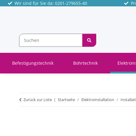
Wir sind für Sie da: 0201-279655-40
Pro
Befestigungstechnik
Bohrtechnik
Elektroin
Zurück zur Liste
Startseite
Elektroinstallation
Installa