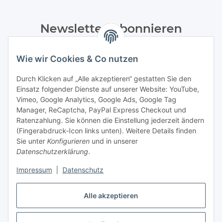
Newsletter Abonnieren
Bitte senden Sie mir entsprechend Ihrer
Wie wir Cookies & Co nutzen
Datenschutzerklärung
regelmäßig und jederzeit widerruflich
Informationen zu Ihrem Produktsortiment per E-Mail zu.
Durch Klicken auf „Alle akzeptieren“ gestatten Sie den
Einsatz folgender Dienste auf unserer Website: YouTube,
Abonnieren
Vimeo, Google Analytics, Google Ads, Google Tag
Manager, ReCaptcha, PayPal Express Checkout und
Ratenzahlung. Sie können die Einstellung jederzeit ändern
Informationen
(Fingerabdruck-Icon links unten). Weitere Details finden
Sie unter
Konfigurieren
und in unserer
Datenschutzerklärung
.
Gesetzliche Informationen
Impressum
|
Datenschutz
Vertrag widerrufen
Alle akzeptieren