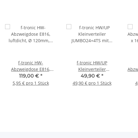
f-tronic HW-
f-tronic HW/UP
Abzweigdose E816,
Kleinverteiler
Abzw
luftdicht, Ø 120mm,
JUMBO24+4TS mit
x 1
119,00 €
*
49,90 €
*
65mm tief, 20 Stück
Traggerüst, 2-reihig
5,95 € pro 1 Stück
49,90 € pro 1 Stück
4