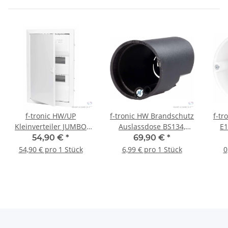
f-tronic HW/UP
f-tronic HW Brandschutz
f-tr
Kleinverteiler JUMBO
Auslassdose BS134,
E1
24+4, 2-reihig
55mm tief, 10 Stück
hal
54,90 €
*
69,90 €
*
54,90 € pro 1 Stück
6,99 € pro 1 Stück
0