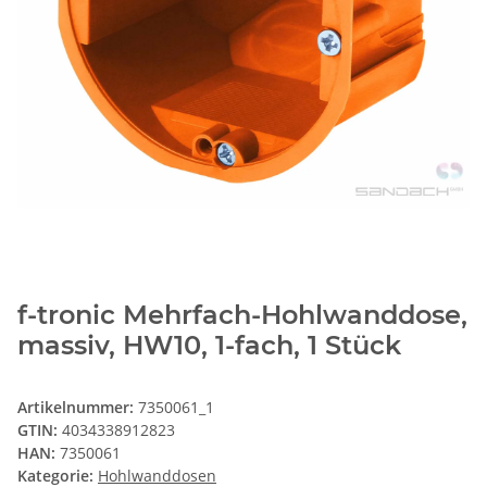
f-tronic Mehrfach-Hohlwanddose,
massiv, HW10, 1-fach, 1 Stück
Artikelnummer:
7350061_1
GTIN:
4034338912823
HAN:
7350061
Kategorie:
Hohlwanddosen