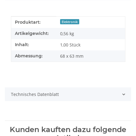
Produkteigenschaft
Wert
Produktart:
Elektronik
Artikelgewicht:
0,56
kg
Inhalt:
1,00 Stück
Abmessung:
68 x 63 mm
Technisches Datenblatt
Kunden kauften dazu folgende