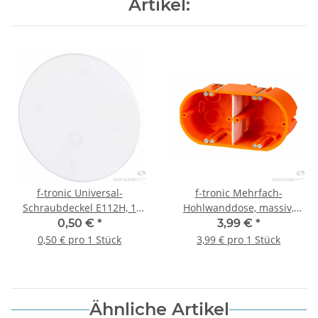
Artikel:
f-tronic Universal-
f-tronic Mehrfach-
Schraubdeckel E112H, 1
Hohlwanddose, massiv,
Stück
HW20, 2-fach, 1 Stück
0,50 €
*
3,99 €
*
0,50 € pro 1 Stück
3,99 € pro 1 Stück
Ähnliche Artikel