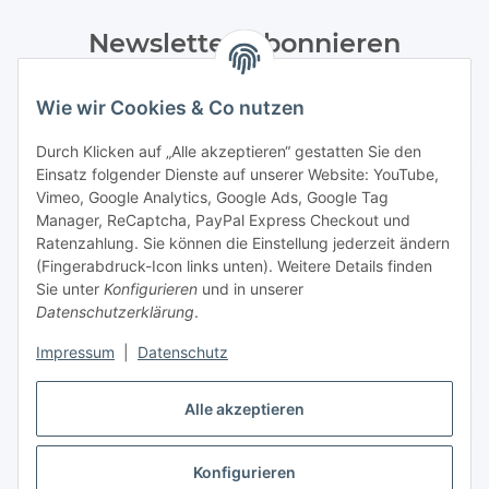
Newsletter Abonnieren
Bitte senden Sie mir entsprechend Ihrer
Wie wir Cookies & Co nutzen
Datenschutzerklärung
regelmäßig und jederzeit widerruflich
Informationen zu Ihrem Produktsortiment per E-Mail zu.
Durch Klicken auf „Alle akzeptieren“ gestatten Sie den
Einsatz folgender Dienste auf unserer Website: YouTube,
Abonnieren
Vimeo, Google Analytics, Google Ads, Google Tag
Manager, ReCaptcha, PayPal Express Checkout und
Ratenzahlung. Sie können die Einstellung jederzeit ändern
Informationen
(Fingerabdruck-Icon links unten). Weitere Details finden
Sie unter
Konfigurieren
und in unserer
Datenschutzerklärung
.
Gesetzliche Informationen
Impressum
|
Datenschutz
Alle akzeptieren
Vertrag widerrufen
Konfigurieren