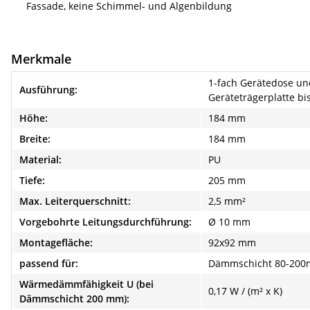
Fassade, keine Schimmel- und Algenbildung
Merkmale
1-fach Gerätedose un
Ausführung:
Geräteträgerplatte b
Höhe:
184 mm
Breite:
184 mm
Material:
PU
Tiefe:
205 mm
Max. Leiterquerschnitt:
2,5 mm²
Vorgebohrte Leitungsdurchführung:
Ø 10 mm
Montagefläche:
92x92 mm
passend für:
Dämmschicht 80-20
Wärmedämmfähigkeit U (bei
0,17 W / (m² x K)
Dämmschicht 200 mm):