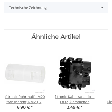
Technische Zeichnung
Ähnliche Artikel
f-tronic Rohrmuffe M20
f-tronic Kabelkanaldose
transparent, RM20, 25
E832, klemmende
Kl
Stück
Befestigung, 1 Stück
6,90 €
*
3,49 €
*