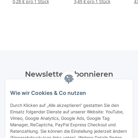
S
0,28 € pro 1 Stück
3,49 € pro 1 Stück
47
Newsletter Abonnieren
Bitte senden Sie mir entsprechend Ihrer
Wie wir Cookies & Co nutzen
Datenschutzerklärung
regelmäßig und jederzeit widerruflich
Informationen zu Ihrem Produktsortiment per E-Mail zu.
Durch Klicken auf „Alle akzeptieren“ gestatten Sie den
Einsatz folgender Dienste auf unserer Website: YouTube,
Abonnieren
Vimeo, Google Analytics, Google Ads, Google Tag
Manager, ReCaptcha, PayPal Express Checkout und
Ratenzahlung. Sie können die Einstellung jederzeit ändern
Informationen
(Fingerabdruck-Icon links unten). Weitere Details finden