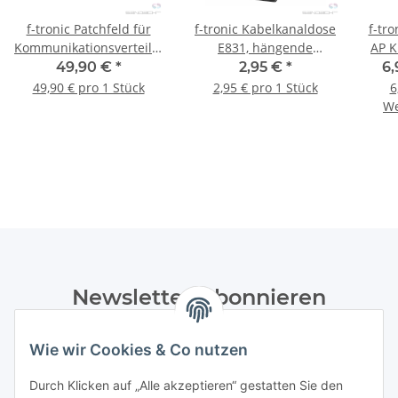
f-tronic Patchfeld für
f-tronic Kabelkanaldose
f-tro
Kommunikationsverteiler,
E831, hängende
AP K
PATCH6+6, 1 Stück
Befestigung, 1 Stück
49,90 €
*
2,95 €
*
6,
49,90 € pro 1 Stück
2,95 € pro 1 Stück
6
We
Newsletter Abonnieren
Bitte senden Sie mir entsprechend Ihrer
Wie wir Cookies & Co nutzen
Datenschutzerklärung
regelmäßig und jederzeit widerruflich
Informationen zu Ihrem Produktsortiment per E-Mail zu.
Durch Klicken auf „Alle akzeptieren“ gestatten Sie den