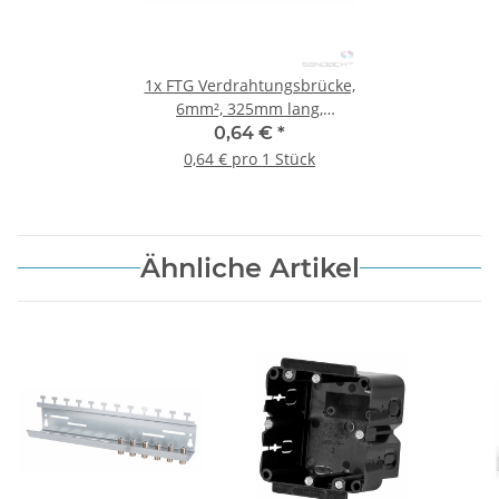
1x
FTG Verdrahtungsbrücke,
6mm², 325mm lang,
schwarz, 2x
0,64 €
*
Gabelkabelschuh
0,64 € pro 1 Stück
Ähnliche Artikel