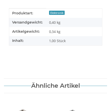
Produkteigenschaft
Wert
Produktart:
Elektronik
Versandgewicht:
0,40 kg
Artikelgewicht:
0,34
kg
Inhalt:
1,00 Stück
Ähnliche Artikel