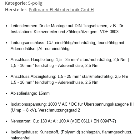
Kategorie:
5-polig
Hersteller:
Pollmann Elektrotechnik GmbH
Leiterklemmen für die Montage auf DIN-Tragschienen, z.B. für
Installations-Kleinverteiler und Zählerplätze gem. VDE 0603
Leitungsanschluss: CU: eindrähtig/mehrdrähtig, feundrähtig mit
Aderendhülse | AI: nur eindrähtig!
Anschluss Hauptleitung: 1,5 - 25 mm² starr/mehrdrähtig, 2,5 Nm |
1,5 - 16 mm² feindrähtig – Aderendhülse, 2,5 Nm
Anschluss Abzeigleitung: 1,5 - 25 mm² starr/mehrdrähtig, 2,5 Nm |
1,5 - 16 mm² feindrähtig – Aderendhülse, 2,5 Nm
Abisolierlänge: 16mm
Isolationsspannung: 1000 V AC / DC für Überspannungskategorie III
(Uimp = 8 kV), Verschmutzungsgrad 2
Nennstrom: Cu: 130 A; Al: 100 A (VDE 0611 / EN 60947-7)
Isoliergehäuse: Kunststoff, (Polyamid) schlagzäh, flammgeschützt,
halogenfrei