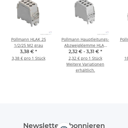
Pollmann HLAK 25
Pollmann Hauptleitungs-
Pol
1/2/25 M2 grau
Abzweigklemme HLAK
25 1/2 M2 (Alle Farben)
3,38 €
*
2,32 € -
3,31 €
*
3,38 € pro 1 Stück
2,32 € pro 1 Stück
18
Weitere Variationen
erhältlich.
Newsletter Abonnieren