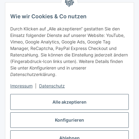
Bitte senden Sie mir entsprechend Ihrer
Wie wir Cookies & Co nutzen
Datenschutzerklärung
regelmäßig und jederzeit widerruflich
Informationen zu Ihrem Produktsortiment per E-Mail zu.
Durch Klicken auf „Alle akzeptieren“ gestatten Sie den
Einsatz folgender Dienste auf unserer Website: YouTube,
Abonnieren
Vimeo, Google Analytics, Google Ads, Google Tag
Manager, ReCaptcha, PayPal Express Checkout und
Ratenzahlung. Sie können die Einstellung jederzeit ändern
Informationen
(Fingerabdruck-Icon links unten). Weitere Details finden
Sie unter
Konfigurieren
und in unserer
Datenschutzerklärung
.
Gesetzliche Informationen
Impressum
|
Datenschutz
Alle akzeptieren
Vertrag widerrufen
Konfigurieren
Ablehnen
* Alle Preise inkl. gesetzlicher USt., zzgl.
Versand