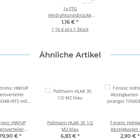
1x
FTG
Verdrahtungsbrücke,
6mm², 325mm lang,
1,16 €
*
schwarz, 1x
1,16 € pro 1 Stück
Gabelkabelschuh, 1x
ultraschallverdichtet
Ähnliche Artikel
tronic HW/UP
Pollmann HLAK 35 1/2
f-tronic Hohl
einverteiler
M2 blau
Abzeigkasten
BO48+8TS mit
(orange) 73500
79,90 €
*
6,83 €
*
2,90 €
*