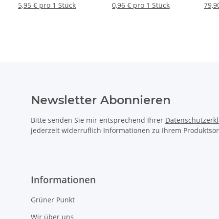
65mm tief, 20 Stück
Tragg
5,95 € pro 1 Stück
0,96 € pro 1 Stück
79,9
Newsletter Abonnieren
Bitte senden Sie mir entsprechend Ihrer
Datenschutzerk
jederzeit widerruflich Informationen zu Ihrem Produktsor
Informationen
Grüner Punkt
Wir über uns