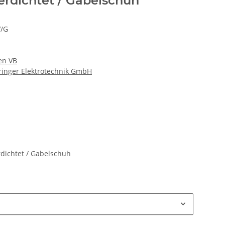
erdichtet / Gabelschuh
V/G
en VB
hringer Elektrotechnik GmbH
rdichtet / Gabelschuh