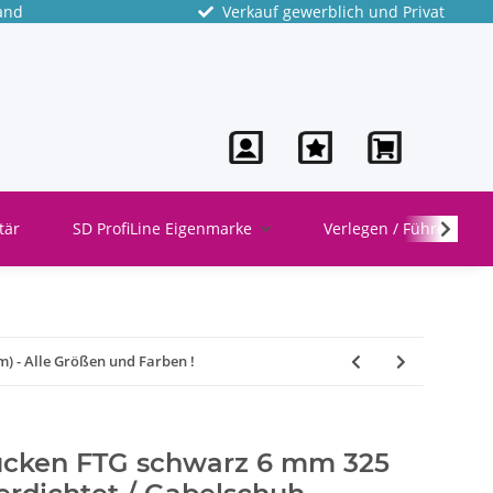
and
Verkauf gewerblich und Privat
tär
SD ProfiLine Eigenmarke
Verlegen / Führen
 - Alle Größen und Farben !
ücken FTG schwarz 6 mm 325