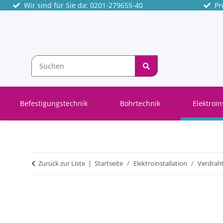
Wir sind für Sie da: 0201-279655-40
Pro
Befestigungstechnik
Bohrtechnik
Elektroin
Zurück zur Liste
Startseite
Elektroinstallation
Verdrah