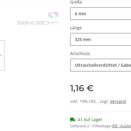
Größe
6 mm
Länge
325 mm
Anschluss
Ultraschallverdichtet / Gab
1,16 €
inkl. 19% USt. , zzgl.
Versand
41 Auf Lager
Lieferzeit:
2 - 3 Werktage
(DE - Ausla