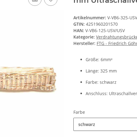
mm Ultraschallv
Artikelnummer:
V-VB6-325-US
GTIN:
4251960201570
HAN:
V-VB6-125-USV/USV
Kategorie:
Verdrahtungsbrück
Hersteller:
FTG - Friedrich Gö
Größe: 6mm
²
Länge: 325 mm
Farbe: schwarz
Anschluss: Ultraschallve
Farbe
schwarz