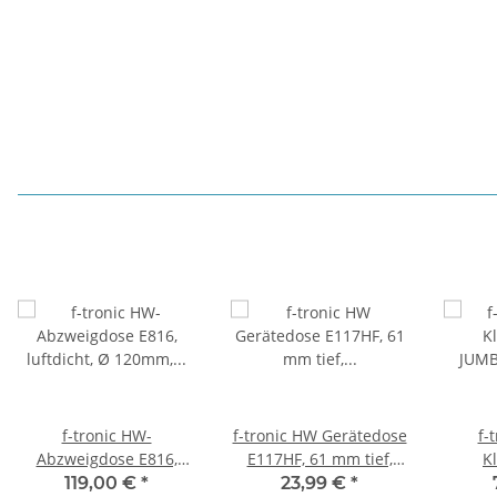
f-tronic HW-
f-tronic HW Gerätedose
f-
Abzweigdose E816,
E117HF, 61 mm tief,
Kl
luftdicht, Ø 120mm,
halogenfrei, 25 Stück
JUM
119,00 €
*
23,99 €
*