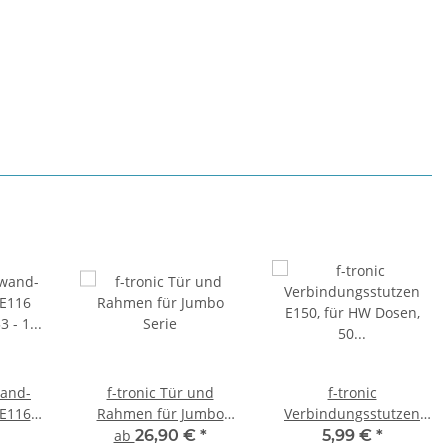
wand-
f-tronic Tür und
f-tronic
 E116
Rahmen für Jumbo
Verbindungsstutzen
33 - 1
Serie
E150, für HW Dosen, 50
ab
26,90 €
*
5,99 €
*