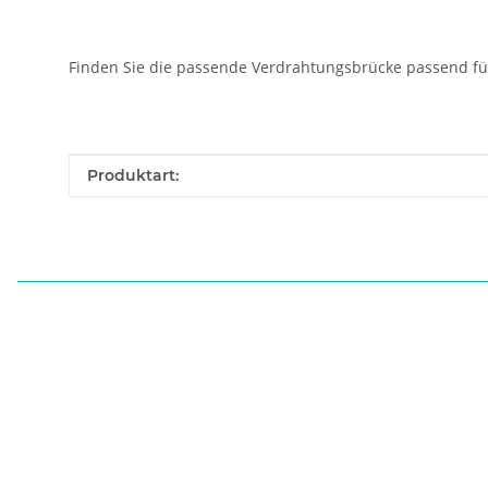
Finden Sie die passende Verdrahtungsbrücke passend für
Produkteigenschaft
Wert
Produktart: