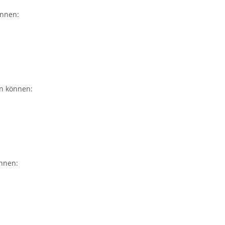
önnen:
n können:
nnen: