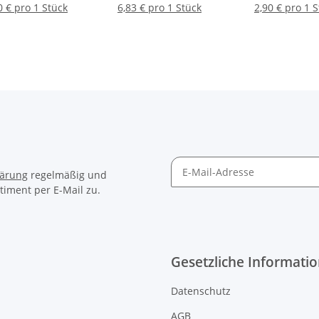
erüst, 4-reihig
Stück
0 € pro 1 Stück
6,83 € pro 1 Stück
2,90 € pro 1 
lärung
regelmäßig und
timent per E-Mail zu.
Gesetzliche Informati
Datenschutz
AGB