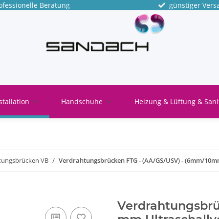
fessionelle Beratung
günstiger Vers
stallation
Handschuhe
Heizung & Lüftung & Sani
tungsbrücken VB
Verdrahtungsbrücken FTG - (AA/GS/USV) - (6mm/10mm)
Verdrahtungsbr