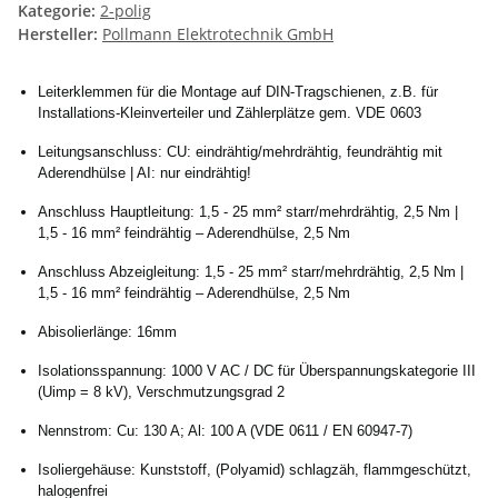
Kategorie:
2-polig
Hersteller:
Pollmann Elektrotechnik GmbH
Leiterklemmen für die Montage auf DIN-Tragschienen, z.B. für
Installations-Kleinverteiler und Zählerplätze gem. VDE 0603
Leitungsanschluss: CU: eindrähtig/mehrdrähtig, feundrähtig mit
Aderendhülse | AI: nur eindrähtig!
Anschluss Hauptleitung: 1,5 - 25 mm² starr/mehrdrähtig, 2,5 Nm |
1,5 - 16 mm² feindrähtig – Aderendhülse, 2,5 Nm
Anschluss Abzeigleitung: 1,5 - 25 mm² starr/mehrdrähtig, 2,5 Nm |
1,5 - 16 mm² feindrähtig – Aderendhülse, 2,5 Nm
Abisolierlänge: 16mm
Isolationsspannung: 1000 V AC / DC für Überspannungskategorie III
(Uimp = 8 kV), Verschmutzungsgrad 2
Nennstrom: Cu: 130 A; Al: 100 A (VDE 0611 / EN 60947-7)
Isoliergehäuse: Kunststoff, (Polyamid) schlagzäh, flammgeschützt,
halogenfrei