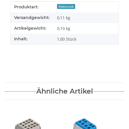
Produkteigenschaft
Wert
Produktart:
Elektronik
Versandgewicht:
0,11 kg
Artikelgewicht:
0,10
kg
Inhalt:
1,00 Stück
Ähnliche Artikel