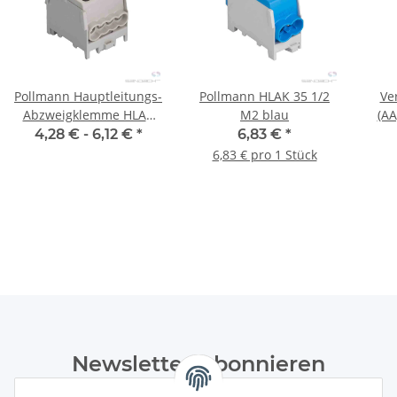
Pollmann Hauptleitungs-
Pollmann HLAK 35 1/2
Ve
Abzweigklemme HLAK
M2 blau
(AA
25 1/6 M2 (Alle Farben)
4,28 € -
6,12 €
*
6,83 €
*
6,83 € pro 1 Stück
Newsletter Abonnieren