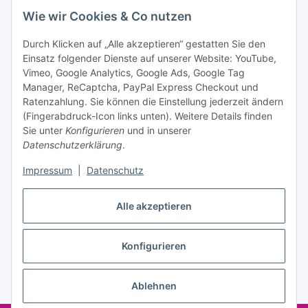
Bitte senden Sie mir entsprechend Ihrer
Wie wir Cookies & Co nutzen
Datenschutzerklärung
regelmäßig und jederzeit widerruflich
Informationen zu Ihrem Produktsortiment per E-Mail zu.
Durch Klicken auf „Alle akzeptieren“ gestatten Sie den
Einsatz folgender Dienste auf unserer Website: YouTube,
Abonnieren
Vimeo, Google Analytics, Google Ads, Google Tag
Manager, ReCaptcha, PayPal Express Checkout und
Ratenzahlung. Sie können die Einstellung jederzeit ändern
Informationen
(Fingerabdruck-Icon links unten). Weitere Details finden
Sie unter
Konfigurieren
und in unserer
Datenschutzerklärung
.
Gesetzliche Informationen
Impressum
|
Datenschutz
Alle akzeptieren
Vertrag widerrufen
Konfigurieren
Ablehnen
* Alle Preise inkl. gesetzlicher USt., zzgl.
Versand