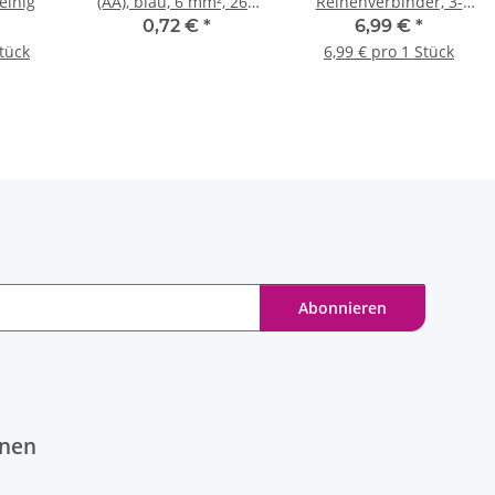
eihig
(AA), blau, 6 mm², 265
Reihenverbinder, 3-
mm
polig, VS/3-125/10 (3xs)
0,72 €
*
6,99 €
*
Stück
6,99 € pro 1 Stück
Abonnieren
onen