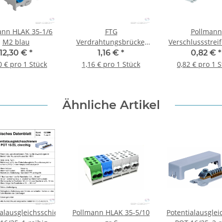
ann HLAK 35-1/6
FTG
Pollmann
M2 blau
Verdrahtungsbrücke,
Verschlussstrei
6mm², 325mm lang,
220 ws
12,30 €
*
1,16 €
*
0,82 €
*
blau, 2 x Aderendhülse
0 € pro 1 Stück
1,16 € pro 1 Stück
0,82 € pro 1 
Ähnliche Artikel
ialausgleichsschiene
Pollmann HLAK 35-5/10
Potentialausglei