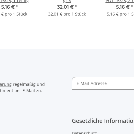
16/25, 1-reihig
gr-S
POT 16/25, 2-r
5,16 €
*
32,01 €
*
5,16 €
*
 € pro 1 Stück
32,01 € pro 1 Stück
5,16 € pro 1 
lärung
regelmäßig und
timent per E-Mail zu.
Gesetzliche Informati
Datenschutz