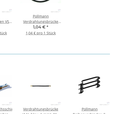
Pollmann
fen VST
Verdrahtungsbrücke
(GG) schwarz 10 mm²
1,04 €
*
265 mm
Stück
1,04 € pro 1 Stück
chsschiene
Verdrahtungsbrücke
Pollmann