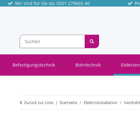
Wir sind für Sie da: 0201-279655-40
Pro
Befestigungstechnik
Bohrtechnik
Elektroin
Zurück zur Liste
Startseite
Elektroinstallation
Verdrah