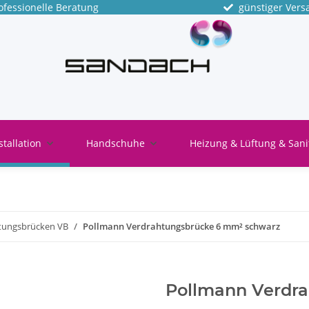
fessionelle Beratung
günstiger Vers
stallation
Handschuhe
Heizung & Lüftung & Sani
tungsbrücken VB
Pollmann Verdrahtungsbrücke 6 mm² schwarz
Pollmann Verdr