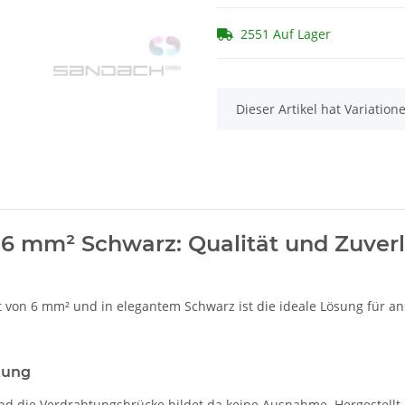
2551 Auf Lager
x
Dieser Artikel hat Variatio
 mm² Schwarz: Qualität und Zuverlä
von 6 mm² und in elegantem Schwarz ist die ideale Lösung für an
tung
und die Verdrahtungsbrücke bildet da keine Ausnahme. Hergestell