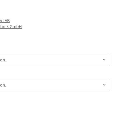
en VB
echnik GmbH
ion.
ion.