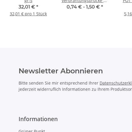
e
gr-S
Verdrahtungsbrücke 10
POT 
mm² schwarz
32,01 €
*
0,74 € -
1,50 €
*
32,01 € pro 1 Stück
5,16
Newsletter Abonnieren
Bitte senden Sie mir entsprechend Ihrer
Datenschutzerk
jederzeit widerruflich Informationen zu Ihrem Produktsor
Informationen
Grüner Punkt