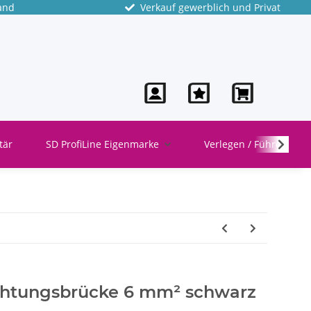
and
Verkauf gewerblich und Privat
tär
SD ProfiLine Eigenmarke
Verlegen / Führen
ahtungsbrücke 6 mm² schwarz