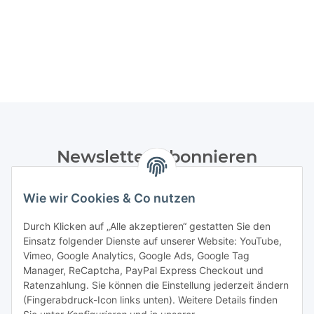
Newsletter Abonnieren
Bitte senden Sie mir entsprechend Ihrer
Wie wir Cookies & Co nutzen
Datenschutzerklärung
regelmäßig und jederzeit widerruflich
Informationen zu Ihrem Produktsortiment per E-Mail zu.
Durch Klicken auf „Alle akzeptieren“ gestatten Sie den
Einsatz folgender Dienste auf unserer Website: YouTube,
Abonnieren
Vimeo, Google Analytics, Google Ads, Google Tag
Manager, ReCaptcha, PayPal Express Checkout und
Ratenzahlung. Sie können die Einstellung jederzeit ändern
Informationen
(Fingerabdruck-Icon links unten). Weitere Details finden