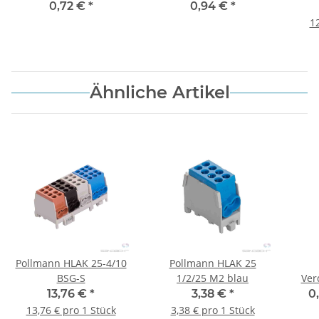
(AA) schwarz 6 mm² 265
(AG) schwarz 6 mm² 350
0,72 €
*
0,94 €
*
mm
mm
12
Ähnliche Artikel
Pollmann HLAK 25-4/10
Pollmann HLAK 25
BSG-S
1/2/25 M2 blau
Ver
13,76 €
*
3,38 €
*
0
13,76 € pro 1 Stück
3,38 € pro 1 Stück