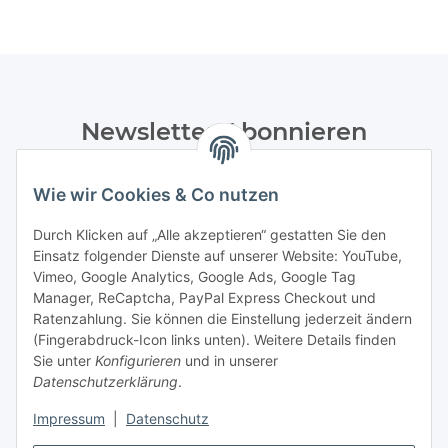
Newsletter Abonnieren
Bitte senden Sie mir entsprechend Ihrer
Wie wir Cookies & Co nutzen
Datenschutzerklärung
regelmäßig und jederzeit widerruflich
Informationen zu Ihrem Produktsortiment per E-Mail zu.
Durch Klicken auf „Alle akzeptieren“ gestatten Sie den
Einsatz folgender Dienste auf unserer Website: YouTube,
Abonnieren
Vimeo, Google Analytics, Google Ads, Google Tag
Manager, ReCaptcha, PayPal Express Checkout und
Informationen
Ratenzahlung. Sie können die Einstellung jederzeit ändern
(Fingerabdruck-Icon links unten). Weitere Details finden
Sie unter
Konfigurieren
und in unserer
Datenschutzerklärung
.
Gesetzliche Informationen
Impressum
|
Datenschutz