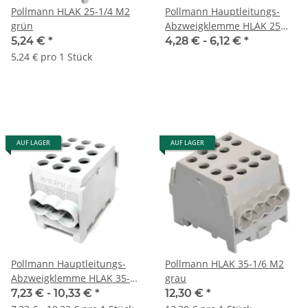
Pollmann HLAK 25-1/4 M2
Pollmann Hauptleitungs-
grün
Abzweigklemme HLAK 25
1/6 M2 (Alle Farben)
5,24 €
*
4,28 € -
6,12 €
*
5,24 € pro 1 Stück
AUF LAGER
AUF LAGER
Pollmann Hauptleitungs-
Pollmann HLAK 35-1/6 M2
Abzweigklemme HLAK 35-
grau
1/4 M2 (Alle Farben)
7,23 € -
10,33 €
*
12,30 €
*