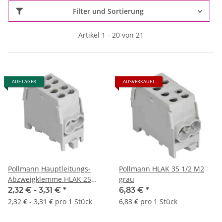
Filter und Sortierung
Artikel 1 - 20 von 21
AUF LAGER
AUSVERKAUFT
Pollmann Hauptleitungs-
Pollmann HLAK 35 1/2 M2
Abzweigklemme HLAK 25
grau
1/2 M2 (Alle Farben)
2,32 € -
3,31 €
*
6,83 €
*
2,32 € - 3,31 € pro 1 Stück
6,83 € pro 1 Stück