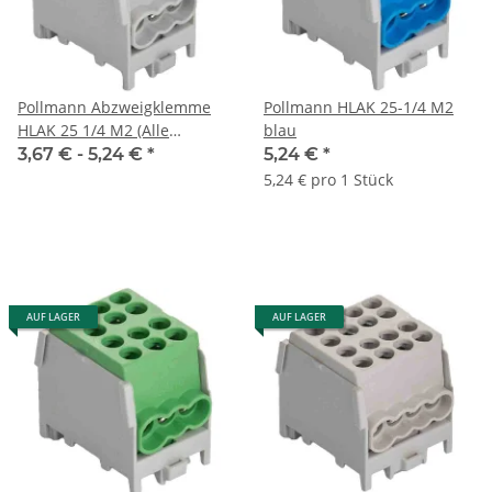
Pollmann Abzweigklemme
Pollmann HLAK 25-1/4 M2
HLAK 25 1/4 M2 (Alle
blau
Farben)
3,67 € -
5,24 €
*
5,24 €
*
5,24 € pro 1 Stück
AUF LAGER
AUF LAGER