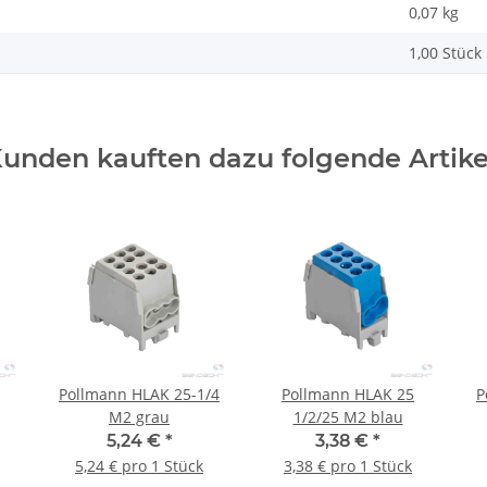
0,07
kg
1,00 Stück
unden kauften dazu folgende Artike
Pollmann HLAK 25-1/4
Pollmann HLAK 25
P
M2 grau
1/2/25 M2 blau
5,24 €
*
3,38 €
*
5,24 € pro 1 Stück
3,38 € pro 1 Stück