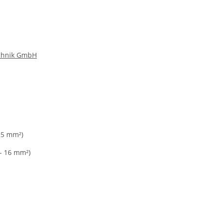
echnik GmbH
 25 mm²)
 - 16 mm²)