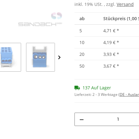
inkl. 19% USt. , zzgl.
Versand
ab
Stückpreis (1,00 
5
4,71 €
*
10
4,19 €
*
20
3,93 €
*
50
3,67 €
*
137 Auf Lager
Lieferzeit:
2 - 3 Werktage
(DE - Ausla