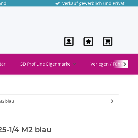
and
Verkauf gewerblich und Privat
tär
SD ProfiLine Eigenmarke
Verlegen / Führen
M2 blau
5-1/4 M2 blau