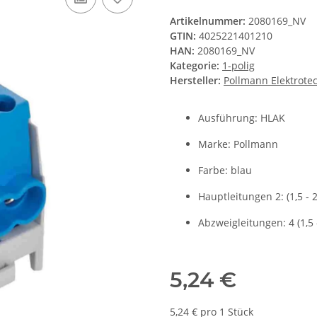
Artikelnummer:
2080169_NV
GTIN:
4025221401210
HAN:
2080169_NV
Kategorie:
1-polig
Hersteller:
Pollmann Elektrot
Ausführung: HLAK
Marke: Pollmann
Farbe: blau
Hauptleitungen 2: (1,5 -
Abzweigleitungen: 4 (1,5
5,24 €
5,24 € pro 1 Stück