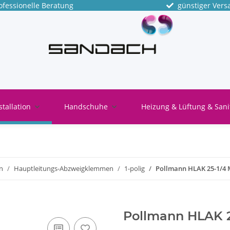
fessionelle Beratung
günstiger Vers
stallation
Handschuhe
Heizung & Lüftung & Sani
n
Hauptleitungs-Abzweigklemmen
1-polig
Pollmann HLAK 25-1/4 
Pollmann HLAK 2