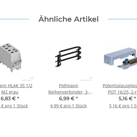
Ähnliche Artikel
ann HLAK 35 1/2
Pollmann
Potentialausglei
M2 grau
Reihenverbinder, 3-
POT 16/25, 2-r
polig, VS/3-125/10 (3xs)
6,83 €
*
6,99 €
*
5,16 €
*
 € pro 1 Stück
6,99 € pro 1 Stück
5,16 € pro 1 