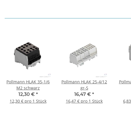
Pollmann HLAK 35-1/6
Pollmann HLAK 25-4/12
Pollm
M2 schwarz
gr-S
12,30 €
*
16,47 €
*
12,30 € pro 1 Stück
16,47 € pro 1 Stück
6,83