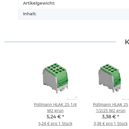
Artikelgewicht:
Inhalt:
K
Pollmann HLAK 25-1/4
Pollmann HLAK 25
M2 grün
1/2/25 M2 grün
5,24 €
*
3,38 €
*
5,24 € pro 1 Stück
3,38 € pro 1 Stück