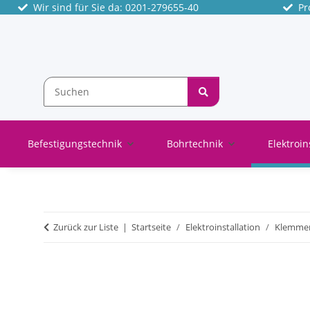
Wir sind für Sie da: 0201-279655-40
Pro
Befestigungstechnik
Bohrtechnik
Elektroin
Zurück zur Liste
Startseite
Elektroinstallation
Klemme