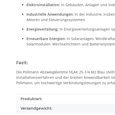
Elektroinstallation:
In Gebäuden, Anlagen und Indu
Industrielle Anwendungen:
In der Industrie, insb
Aktoren und Steuerungssystemen.
Energieverteilung:
In Energieverteilungsanlagen spi
Erneuerbare Energien:
In Solaranlagen, Windkraft
Solarmodulen, Wechselrichtern und Batteriesyste
Fazit:
Die Pollmann Abzweigklemme HLAK 25-1/4 M2 Blau stellt 
Installationsverfahren und der breiten Anwendbarkeit is
Pollmann, um hochwertige Verbindungslösungen zu erha
Produkteigenschaft
Wert
Produktart:
Versandgewicht: