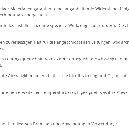
iger Materialien garantiert eine langanhaltende Widerstandsfähi
erbindung sichergestellt.
helos installieren, ohne spezielle Werkzeuge zu erfordern. Dies f
n zuverlässigen Halt für die angeschlossenen Leitungen, wodurch
ei.
n Leitungsquerschnitt von 25 mm² ermöglicht die Abzweigklemme 
t.
rbte Abzweigklemme erleichtert die Identifizierung und Organis
für einen erweiterten Temperaturbereich geeignet, was ihre Anw
findet in diversen Branchen und Anwendungen Verwendung: