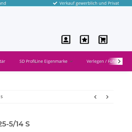
and
Verkauf gewerblich und Privat
tär
SD ProfiLine Eigenmarke
Verlegen / Führen
 S
5-5/14 S