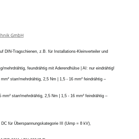
echnik GmbH
f DIN-Tragschienen, z.B. für Installations-Kleinverteiler und
g/mehrdrähtig, feundrähtig mit Aderendhülse | AI: nur eindrähtig!
 mm² starr/mehrdrähtig, 2,5 Nm | 1,5 - 16 mm² feindrähtig –
5 mm² starr/mehrdrähtig, 2,5 Nm | 1,5 - 16 mm² feindrähtig –
 DC für Überspannungskategorie III (Uimp = 8 kV),