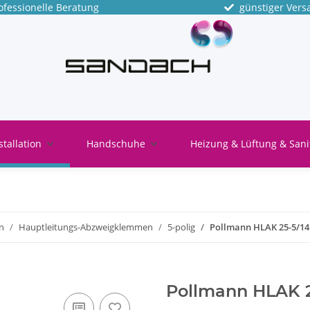
fessionelle Beratung
günstiger Vers
stallation
Handschuhe
Heizung & Lüftung & Sani
n
Hauptleitungs-Abzweigklemmen
5-polig
Pollmann HLAK 25-5/14
Pollmann HLAK 2