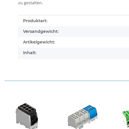
zu gestalten.
Produkteigenschaft
Wert
Produktart:
Versandgewicht:
Artikelgewicht:
Inhalt: