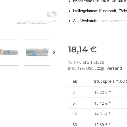
Nennstrom: Cu: 130 A; Al: 100 A
Isoliergehäuse: Kunststoff, (Pol
Alle Werkstoffe und eingesetzt
18,14 €
18,14 € pro 1 Stück
inkl. 19% USt. , zzgl.
Versand
ab
Stückpreis (1,00 
2
16,32 €
*
5
15,42 €
*
10
14,51 €
*
50
12,69 €
*