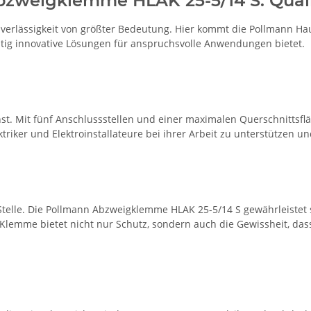
zweigklemme HLAK 25-5/14 S: Qualitä
 Zuverlässigkeit von größter Bedeutung. Hier kommt die Pollmann H
eitig innovative Lösungen für anspruchsvolle Anwendungen bietet.
st. Mit fünf Anschlussstellen und einer maximalen Querschnittsflä
iker und Elektroinstallateure bei ihrer Arbeit zu unterstützen und
er Stelle. Die Pollmann Abzweigklemme HLAK 25-5/14 S gewährleiste
Klemme bietet nicht nur Schutz, sondern auch die Gewissheit, das