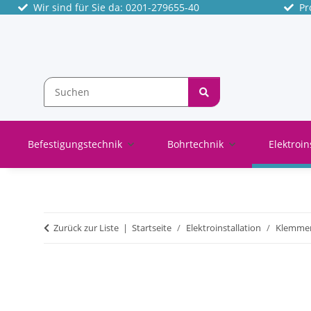
Wir sind für Sie da: 0201-279655-40
Pro
Befestigungstechnik
Bohrtechnik
Elektroin
Zurück zur Liste
Startseite
Elektroinstallation
Klemme