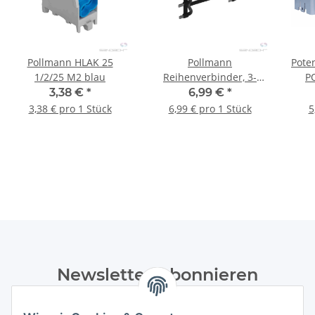
Pollmann HLAK 25
Pollmann
Pote
1/2/25 M2 blau
Reihenverbinder, 3-
PO
polig, VS/3-125/10 (3xs)
3,38 €
*
6,99 €
*
3,38 € pro 1 Stück
6,99 € pro 1 Stück
5
Newsletter Abonnieren
Bitte senden Sie mir entsprechend Ihrer