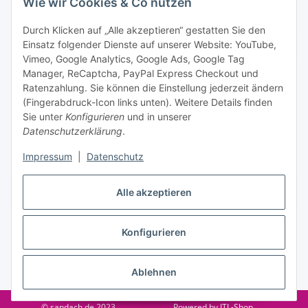
Wie wir Cookies & Co nutzen
Datenschutzerklärung
regelmäßig und jederzeit widerruflich
Informationen zu Ihrem Produktsortiment per E-Mail zu.
Durch Klicken auf „Alle akzeptieren“ gestatten Sie den
Einsatz folgender Dienste auf unserer Website: YouTube,
Abonnieren
Vimeo, Google Analytics, Google Ads, Google Tag
Manager, ReCaptcha, PayPal Express Checkout und
Ratenzahlung. Sie können die Einstellung jederzeit ändern
Informationen
(Fingerabdruck-Icon links unten). Weitere Details finden
Sie unter
Konfigurieren
und in unserer
Datenschutzerklärung
.
Gesetzliche Informationen
Impressum
|
Datenschutz
Alle akzeptieren
Vertrag widerrufen
Konfigurieren
Ablehnen
* Alle Preise inkl. gesetzlicher USt., zzgl.
Versand
© sandach.de 2023
Powered by
JTL-Shop