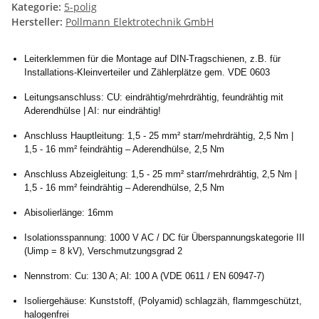
Kategorie:
5-polig
Hersteller:
Pollmann Elektrotechnik GmbH
Leiterklemmen für die Montage auf DIN-Tragschienen, z.B. für
Installations-Kleinverteiler und Zählerplätze gem. VDE 0603
Leitungsanschluss: CU: eindrähtig/mehrdrähtig, feundrähtig mit
Aderendhülse | AI: nur eindrähtig!
Anschluss Hauptleitung: 1,5 - 25 mm² starr/mehrdrähtig, 2,5 Nm |
1,5 - 16 mm² feindrähtig – Aderendhülse, 2,5 Nm
Anschluss Abzeigleitung: 1,5 - 25 mm² starr/mehrdrähtig, 2,5 Nm |
1,5 - 16 mm² feindrähtig – Aderendhülse, 2,5 Nm
Abisolierlänge: 16mm
Isolationsspannung: 1000 V AC / DC für Überspannungskategorie III
(Uimp = 8 kV), Verschmutzungsgrad 2
Nennstrom: Cu: 130 A; Al: 100 A (VDE 0611 / EN 60947-7)
Isoliergehäuse: Kunststoff, (Polyamid) schlagzäh, flammgeschützt,
halogenfrei