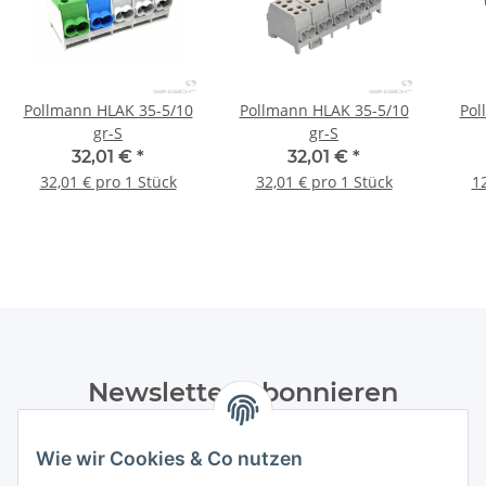
Pollmann HLAK 35-5/10
Pollmann HLAK 35-5/10
Pol
gr-S
gr-S
32,01 €
*
32,01 €
*
32,01 € pro 1 Stück
32,01 € pro 1 Stück
12
Newsletter Abonnieren
Bitte senden Sie mir entsprechend Ihrer
Wie wir Cookies & Co nutzen
Datenschutzerklärung
regelmäßig und jederzeit widerruflich
Informationen zu Ihrem Produktsortiment per E-Mail zu.