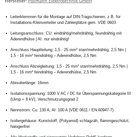
Hersteller:
Pollmann Elektrotechnik GmbH
Leiterklemmen für die Montage auf DIN-Tragschienen, z.B. für
Installations-Kleinverteiler und Zählerplätze gem. VDE 0603
Leitungsanschluss: CU: eindrähtig/mehrdrähtig, feundrähtig mit
Aderendhülse | AI: nur eindrähtig!
Anschluss Hauptleitung: 1,5 - 25 mm² starr/mehrdrähtig, 2,5 Nm |
1,5 - 16 mm² feindrähtig – Aderendhülse, 2,5 Nm
Anschluss Abzeigleitung: 1,5 - 25 mm² starr/mehrdrähtig, 2,5 Nm |
1,5 - 16 mm² feindrähtig – Aderendhülse, 2,5 Nm
Abisolierlänge: 16mm
Isolationsspannung: 1000 V AC / DC für Überspannungskategorie III
(Uimp = 8 kV), Verschmutzungsgrad 2
Nennstrom: Cu: 130 A; Al: 100 A (VDE 0611 / EN 60947-7)
Isoliergehäuse: Kunststoff, (Polyamid) schlagzäh, flammgeschützt,
halogenfrei