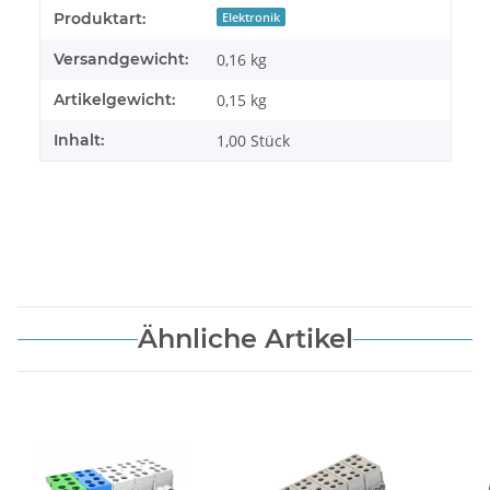
Produkteigenschaft
Wert
Produktart:
Elektronik
Versandgewicht:
0,16 kg
Artikelgewicht:
0,15
kg
Inhalt:
1,00 Stück
Ähnliche Artikel