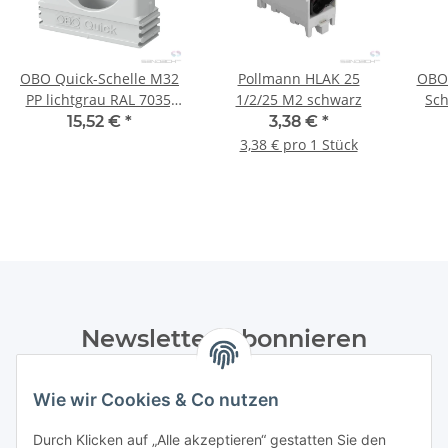
OBO Quick-Schelle M32
Pollmann HLAK 25
OBO 
PP lichtgrau RAL 7035,
1/2/25 M2 schwarz
Sch
50 Stück
RA
15,52 €
*
3,38 €
*
3,38 € pro 1 Stück
Newsletter Abonnieren
Bitte senden Sie mir entsprechend Ihrer
Wie wir Cookies & Co nutzen
Datenschutzerklärung
regelmäßig und jederzeit widerruflich
Informationen zu Ihrem Produktsortiment per E-Mail zu.
Durch Klicken auf „Alle akzeptieren“ gestatten Sie den