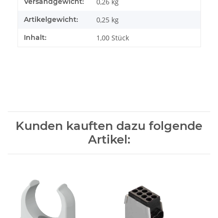
Produkteigenschaft
Wert
Versandgewicht:
0,26 kg
Artikelgewicht:
0,25
kg
Inhalt:
1,00 Stück
Kunden kauften dazu folgende
Artikel: