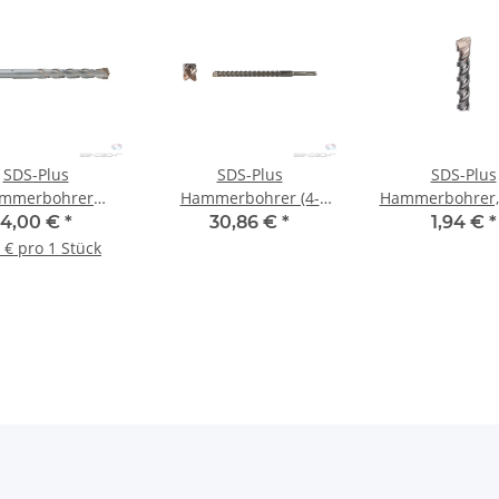
SDS-Plus
SDS-Plus
SDS-Plus
mmerbohrer
Hammerbohrer (4-
Hammerbohrer, 
0x160mm VARIO
power) 10 x 600 mm
(PreFix) 5 x 160
4,00 €
*
30,86 €
*
1,94 €
*
Kreuzschneide +
Stk.
 € pro 1 Stück
Doppelwendel