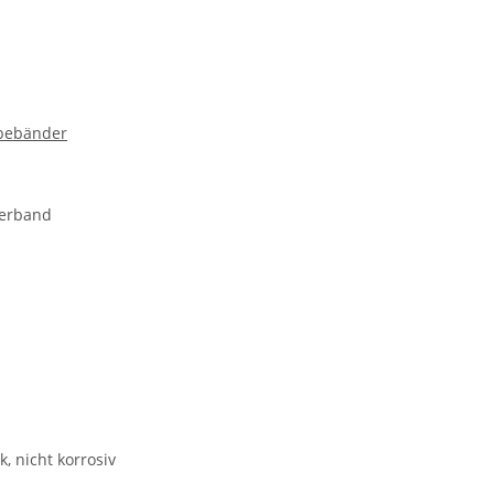
ebebänder
ierband
, nicht korrosiv