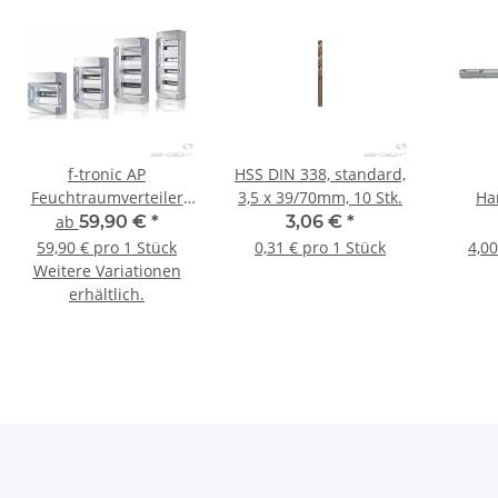
f-tronic AP
HSS DIN 338, standard,
Feuchtraumverteiler
3,5 x 39/70mm, 10 Stk.
Ha
NEPTUN IP65
8x10
ab
59,90 €
*
3,06 €
*
59,90 € pro 1 Stück
0,31 € pro 1 Stück
4,00
Weitere Variationen
erhältlich.