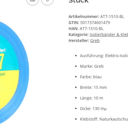
Stück
Artikelnummer:
AT7-1510-BL
GTIN:
5017374601479
HAN:
AT7-1510-BL
Kategorie:
Isolierbänder & Kl
Hersteller:
Greb
Ausführung: Elektro-Isol
Marke: Greb
Farbe: blau
Breite: 15 mm
Länge: 10 m
Dicke: 130 m
µ
Klebstoff: Naturkautschuk