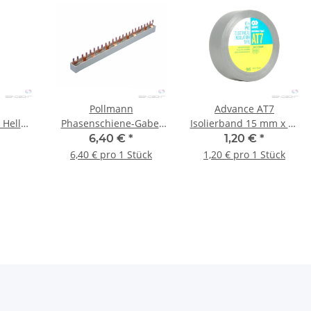
Pollmann
Advance AT7
Heller
Phasenschiene-Gabel
Isolierband 15 mm x 10
 mm - 1
12-teilig, 10 mm². 3-
m grau - 1 Stück
6,40 €
*
1,20 €
*
polig - 1 Stk.
6,40 € pro 1 Stück
1,20 € pro 1 Stück