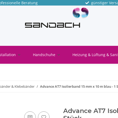
fessionelle Beratung
günstiger Vers
stallation
Handschuhe
Heizung & Lüftung & Sani
rbänder & Klebebänder
Advance AT7 Isolierband 15 mm x 10 m blau - 1 
Advance AT7 Isol