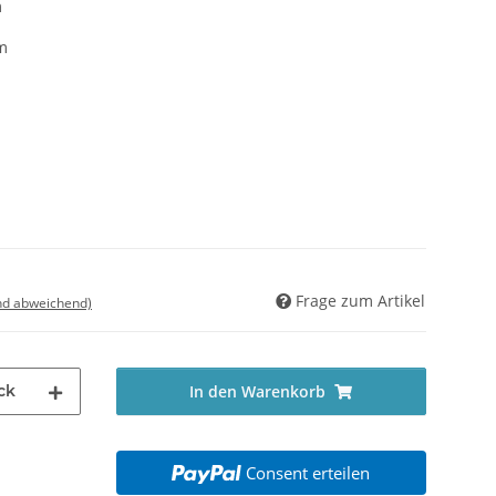
m
m
Frage zum Artikel
nd abweichend)
ck
In den Warenkorb
Consent erteilen