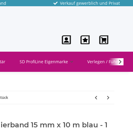
and
Verkauf gewerblich und Privat
tär
SD ProfiLine Eigenmarke
Verlegen / Führen
Stück
ierband 15 mm x 10 m blau - 1