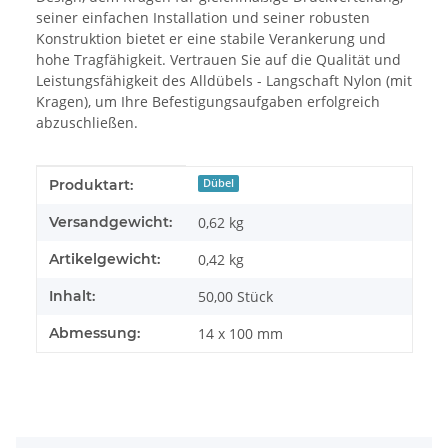
seiner einfachen Installation und seiner robusten
Konstruktion bietet er eine stabile Verankerung und
hohe Tragfähigkeit. Vertrauen Sie auf die Qualität und
Leistungsfähigkeit des Alldübels - Langschaft Nylon (mit
Kragen), um Ihre Befestigungsaufgaben erfolgreich
abzuschließen.
Produkteigenschaft
Wert
Produktart:
Dübel
Versandgewicht:
0,62 kg
Artikelgewicht:
0,42
kg
Inhalt:
50,00 Stück
Abmessung:
14 x 100 mm