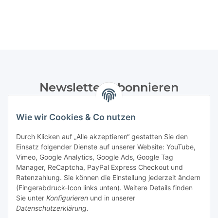
Newsletter Abonnieren
Bitte senden Sie mir entsprechend Ihrer
Wie wir Cookies & Co nutzen
Datenschutzerklärung
regelmäßig und jederzeit widerruflich
Informationen zu Ihrem Produktsortiment per E-Mail zu.
Durch Klicken auf „Alle akzeptieren“ gestatten Sie den
Einsatz folgender Dienste auf unserer Website: YouTube,
Abonnieren
Vimeo, Google Analytics, Google Ads, Google Tag
Manager, ReCaptcha, PayPal Express Checkout und
Ratenzahlung. Sie können die Einstellung jederzeit ändern
Informationen
(Fingerabdruck-Icon links unten). Weitere Details finden
Sie unter
Konfigurieren
und in unserer
Datenschutzerklärung
.
Gesetzliche Informationen