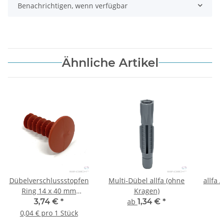
Benachrichtigen, wenn verfügbar
Ähnliche Artikel
Dübelverschlussstopfen
Multi-Dübel allfa (ohne
allfa
Ring 14 x 40 mm
Kragen)
(rot/braun) - 100 Stk.
3,74 €
*
ab
1,34 €
*
0,04 € pro 1 Stück